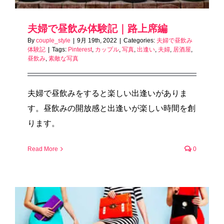
夫婦で昼飲み体験記｜路上席編
By
couple_style
|
9月 19th, 2022
|
Categories:
夫婦で昼飲み
体験記
|
Tags:
Pinterest
,
カップル
,
写真
,
出逢い
,
夫婦
,
居酒屋
,
昼飲み
,
素敵な写真
夫婦で昼飲みをすると楽しい出逢いがありま
す。昼飲みの開放感と出逢いが楽しい時間を創
ります。
Read More
0