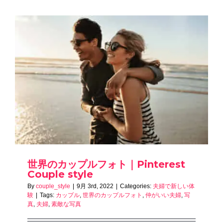
世界のカップルフォト｜Pinterest
Couple style
By
couple_style
|
9月 3rd, 2022
|
Categories:
夫婦で新しい体
験
|
Tags:
カップル
,
世界のカップルフォト
,
仲がいい夫婦
,
写
真
,
夫婦
,
素敵な写真