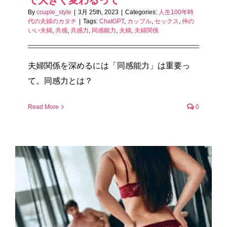
By
couple_style
|
3月 25th, 2023
|
Categories:
人生100年時
代の夫婦のカタチ
|
Tags:
ChatGPT
,
カップル
,
セックス
,
仲の
いい夫婦
,
共感
,
共感力
,
同感能力
,
夫婦
,
夫婦関係
夫婦関係を深めるには「同感能力」は重要っ
て。同感力とは？
Read More
0