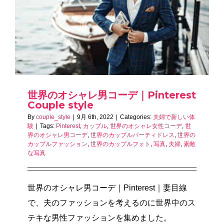
世界のオシャレ男コーデ｜Pinterest
Couple style
By
couple_style
|
9月 6th, 2022
|
Categories:
夫婦で新しい体
験
|
Tags:
Pinterest
,
カップル
,
世界のオシャレ女性コーデ
,
世
界のオシャレ男コーデ
,
世界のカップルパーティドレス
,
世界の
カップルファッション
,
世界のカップルフォト
,
写真
,
夫婦
,
素敵
な写真
世界のオシャレ男コーデ｜Pinterest｜妻目線
で、夫のファッションを考えるのに世界中のス
テキな男性ファッションを集めました。