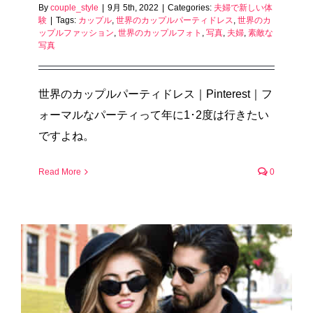
By
couple_style
|
9月 5th, 2022
|
Categories:
夫婦で新しい体
験
|
Tags:
カップル
,
世界のカップルパーティドレス
,
世界のカ
ップルファッション
,
世界のカップルフォト
,
写真
,
夫婦
,
素敵な
写真
世界のカップルパーティドレス｜Pinterest｜フ
ォーマルなパーティって年に1･2度は行きたい
ですよね。
Read More
0