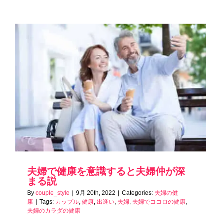
夫婦で健康を意識すると夫婦仲が深
まる説
By
couple_style
|
9月 20th, 2022
|
Categories:
夫婦の健
康
|
Tags:
カップル
,
健康
,
出逢い
,
夫婦
,
夫婦でココロの健康
,
夫婦のカラダの健康