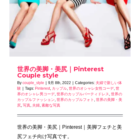
世界の美脚・美尻｜Pinterest
Couple style
By
couple_style
|
9月 8th, 2022
|
Categories:
夫婦で新しい体
験
|
Tags:
Pinterest
,
カップル
,
世界のオシャレ女性コーデ
,
世
界のオシャレ男コーデ
,
世界のカップルパーティドレス
,
世界の
カップルファッション
,
世界のカップルフォト
,
世界の美脚・美
尻
,
写真
,
夫婦
,
素敵な写真
世界の美脚・美尻｜Pinterest｜美脚フェチと美
尻フェチ向け写真です。