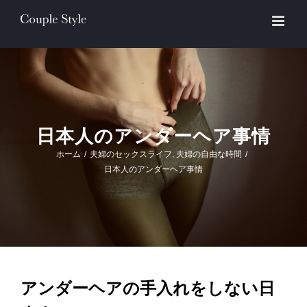
Skip
to
content
日本人のアンダーヘア事情
ホーム
/
夫婦のセックスライフ
,
夫婦の自由な時間
/
日本人のアンダーヘア事情
アンダーヘアの手入れをしない日