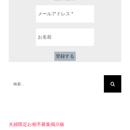
メ
ー
ル
ア
お
ド
名
レ
前
ス
*
検
索
…
夫婦限定お相手募集掲示板