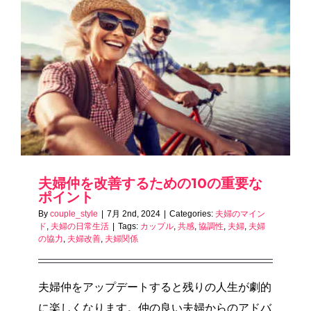
夫婦仲を改善するための10の重要な
ポイント
By
couple_style
|
7月 2nd, 2024
|
Categories:
夫婦のマイン
ド
,
夫婦の日常生活
|
Tags:
カップル
,
共感
,
協調性
,
夫婦
,
夫婦
の協力
,
夫婦改善
,
夫婦関係
夫婦仲をアップデートすると残りの人生が劇的
に楽しくなります。仲の良い夫婦からのアドバ