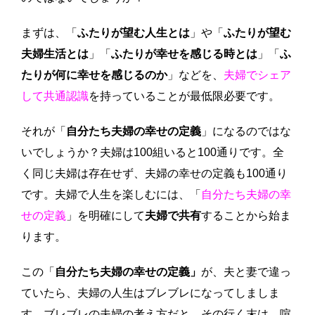
まずは、「
ふたりが望む人生とは
」や「
ふたりが望む
夫婦生活とは
」「
ふたりが幸せを感じる時とは
」「
ふ
たりが何に幸せを感じるのか
」などを、
夫婦でシェア
して共通認識
を持っていることが最低限必要です。
それが「
自分たち夫婦の幸せの定義
」になるのではな
いでしょうか？夫婦は100組いると100通りです。全
く同じ夫婦は存在せず、夫婦の幸せの定義も100通り
です。夫婦で人生を楽しむには、「
自分たち夫婦の幸
せの定義
」を明確にして
夫婦で共有
することから始ま
ります。
この「
自分たち夫婦の幸せの定義」
が、夫と妻で違っ
ていたら、夫婦の人生はブレブレになってしましま
す。ブレブレの夫婦の考え方だと、その行く末は、喧