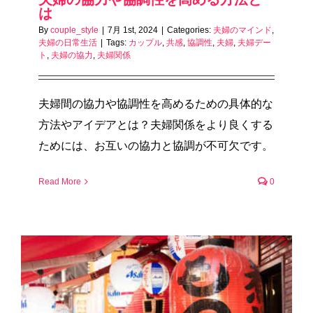
は
By
couple_style
|
7月 1st, 2024
|
Categories:
夫婦のマインド
,
夫婦の日常生活
|
Tags:
カップル
,
共感
,
協調性
,
夫婦
,
夫婦デー
ト
,
夫婦の協力
,
夫婦関係
夫婦間の協力や協調性を高めるための具体的な
方法やアイデアとは？夫婦関係をより良くする
ためには、お互いの協力と協調が不可欠です。
Read More
0