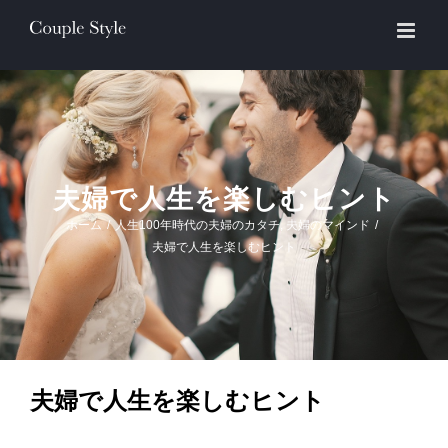
Skip
to
content
夫婦で人生を楽しむヒント
ホーム
/
人生100年時代の夫婦のカタチ
,
夫婦のマインド
/
夫婦で人生を楽しむヒント
夫婦で人生を楽しむヒント