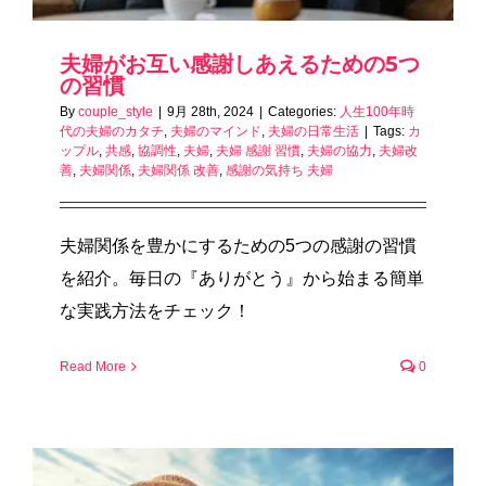
夫婦がお互い感謝しあえるための5つ
の習慣
By
couple_style
|
9月 28th, 2024
|
Categories:
人生100年時
代の夫婦のカタチ
,
夫婦のマインド
,
夫婦の日常生活
|
Tags:
カ
ップル
,
共感
,
協調性
,
夫婦
,
夫婦 感謝 習慣
,
夫婦の協力
,
夫婦改
善
,
夫婦関係
,
夫婦関係 改善
,
感謝の気持ち 夫婦
夫婦関係を豊かにするための5つの感謝の習慣
を紹介。毎日の『ありがとう』から始まる簡単
な実践方法をチェック！
Read More
0