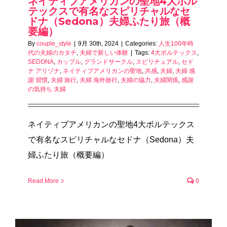
ネイティブアメリカンの聖地4大ボル
テックスで有名なスピリチャルなセ
ドナ（Sedona）夫婦ふたり旅（概
要編）
By
couple_style
|
9月 30th, 2024
|
Categories:
人生100年時
代の夫婦のカタチ
,
夫婦で新しい体験
|
Tags:
4大ボルテックス
,
SEDONA
,
カップル
,
グランドサークル
,
スピリチュアル
,
セド
ナ アリゾナ
,
ネイティブアメリカンの聖地
,
共感
,
夫婦
,
夫婦 感
謝 習慣
,
夫婦 旅行
,
夫婦 海外旅行
,
夫婦の協力
,
夫婦関係
,
感謝
の気持ち 夫婦
ネイティブアメリカンの聖地4大ボルテックス
で有名なスピリチャルなセドナ（Sedona）夫
婦ふたり旅（概要編）
Read More
0