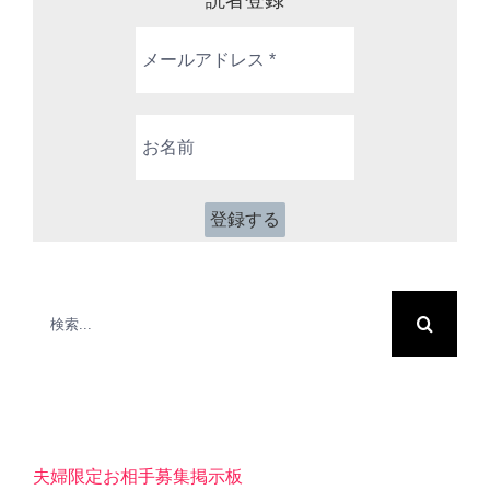
メ
ー
ル
ア
お
ド
名
レ
前
ス
*
検
索
…
夫婦限定お相手募集掲示板