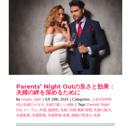
Parents’ Night Outの良さと効果：
夫婦の絆を深めるために
By
couple_style
|
9月 29th, 2024
|
Categories:
人生100年時
代の夫婦のカタチ
,
夫婦で新しい体験
|
Tags:
Parents' Night
Out
,
カップル
,
共感
,
協調性
,
夫婦
,
夫婦 感謝 習慣
,
夫婦の協力
,
夫婦改善
,
夫婦関係
,
夫婦関係 改善
,
感謝の気持ち 夫婦