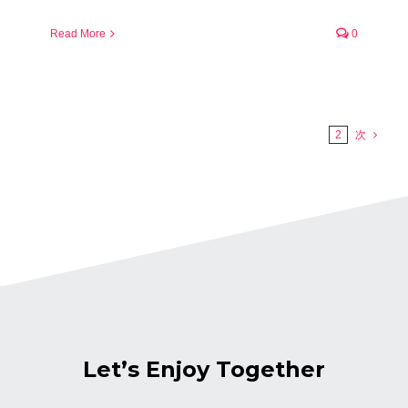
Read More
0
1
2
次
Let’s Enjoy Together