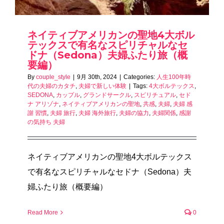
ネイティブアメリカンの聖地4大ボル
テックスで有名なスピリチャルなセ
ドナ（Sedona）夫婦ふたり旅（概
要編）
By
couple_style
|
9月 30th, 2024
|
Categories:
人生100年時
代の夫婦のカタチ
,
夫婦で新しい体験
|
Tags:
4大ボルテックス
,
SEDONA
,
カップル
,
グランドサークル
,
スピリチュアル
,
セド
ナ アリゾナ
,
ネイティブアメリカンの聖地
,
共感
,
夫婦
,
夫婦 感
謝 習慣
,
夫婦 旅行
,
夫婦 海外旅行
,
夫婦の協力
,
夫婦関係
,
感謝
の気持ち 夫婦
ネイティブアメリカンの聖地4大ボルテックス
で有名なスピリチャルなセドナ（Sedona）夫
婦ふたり旅（概要編）
Read More
0