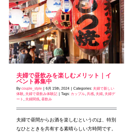
夫婦で昼飲みを楽しむメリット｜イ
ベント募集中
By
couple_style
|
6月 15th, 2024
|
Categories:
夫婦で新しい
体験
,
夫婦で昼飲み体験記
|
Tags:
カップル
,
共感
,
夫婦
,
夫婦デ
ート
,
夫婦関係
,
昼飲み
夫婦で昼間からお酒を楽しむというのは、特別
なひとときを共有する素晴らしい方時間です。