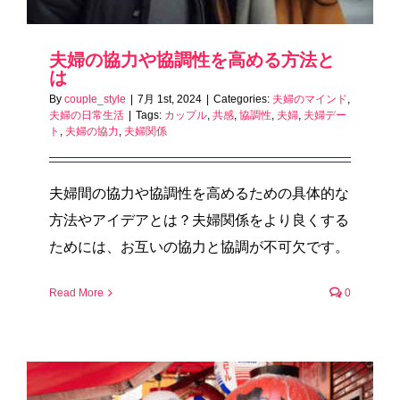
夫婦の協力や協調性を高める方法と
は
By
couple_style
|
7月 1st, 2024
|
Categories:
夫婦のマインド
,
夫婦の日常生活
|
Tags:
カップル
,
共感
,
協調性
,
夫婦
,
夫婦デー
ト
,
夫婦の協力
,
夫婦関係
夫婦間の協力や協調性を高めるための具体的な
方法やアイデアとは？夫婦関係をより良くする
ためには、お互いの協力と協調が不可欠です。
Read More
0