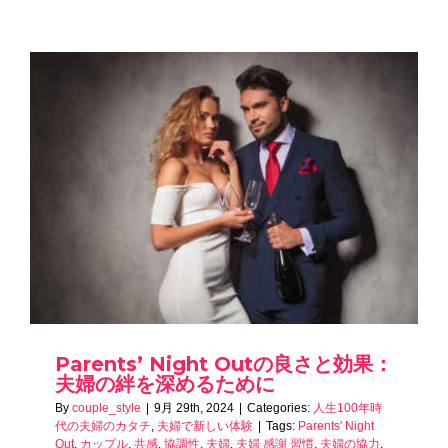
Parents’ Night Outの良さと効果：
夫婦の絆を深めるために
By
couple_style
|
9月 29th, 2024
|
Categories:
人生100年時
代の夫婦のカタチ
,
夫婦で新しい体験
|
Tags:
Parents' Night
Out
,
カップル
,
共感
,
協調性
,
夫婦
,
夫婦 感謝 習慣
,
夫婦の協力
,