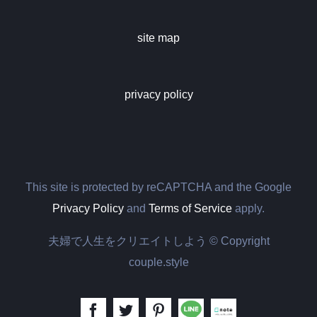
site map
privacy policy
This site is protected by reCAPTCHA and the Google
Privacy Policy
and
Terms of Service
apply.
夫婦で人生をクリエイトしよう © Copyright
couple.style
LINE
Note
Facebook
Twitter
Pinterest