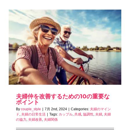
夫婦仲を改善するための10の重要な
ポイント
By
couple_style
|
7月 2nd, 2024
|
Categories:
夫婦のマイン
ド
,
夫婦の日常生活
|
Tags:
カップル
,
共感
,
協調性
,
夫婦
,
夫婦
の協力
,
夫婦改善
,
夫婦関係