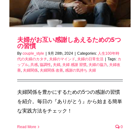
夫婦がお互い感謝しあえるための5つ
の習慣
By
couple_style
|
9月 28th, 2024
|
Categories:
人生100年時
代の夫婦のカタチ
,
夫婦のマインド
,
夫婦の日常生活
|
Tags:
カ
ップル
,
共感
,
協調性
,
夫婦
,
夫婦 感謝 習慣
,
夫婦の協力
,
夫婦改
善
,
夫婦関係
,
夫婦関係 改善
,
感謝の気持ち 夫婦
夫婦関係を豊かにするための5つの感謝の習慣
を紹介。毎日の『ありがとう』から始まる簡単
な実践方法をチェック！
Read More
0