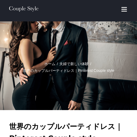
Skip
to
content
ホーム
/
夫婦で新しい体験
/
世界のカップルパーティドレス｜Pinterest Couple style
世界のカップルパーティドレス｜