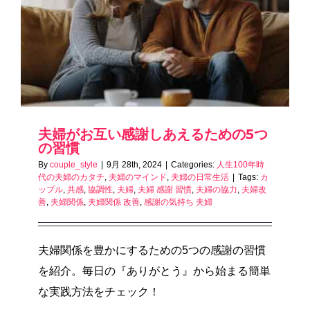
夫婦がお互い感謝しあえるための5つ
の習慣
By
couple_style
|
9月 28th, 2024
|
Categories:
人生100年時
代の夫婦のカタチ
,
夫婦のマインド
,
夫婦の日常生活
|
Tags:
カ
ップル
,
共感
,
協調性
,
夫婦
,
夫婦 感謝 習慣
,
夫婦の協力
,
夫婦改
善
,
夫婦関係
,
夫婦関係 改善
,
感謝の気持ち 夫婦
夫婦関係を豊かにするための5つの感謝の習慣
を紹介。毎日の『ありがとう』から始まる簡単
な実践方法をチェック！