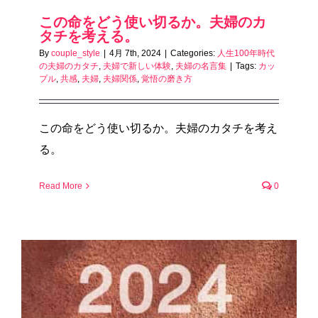
この命をどう使い切るか。夫婦のカ
タチを考える。
By
couple_style
|
4月 7th, 2024
|
Categories:
人生100年時代
の夫婦のカタチ
,
夫婦で新しい体験
,
夫婦の名言集
|
Tags:
カッ
プル
,
共感
,
夫婦
,
夫婦関係
,
覚悟の磨き方
この命をどう使い切るか。夫婦のカタチを考え
る。
Read More
0