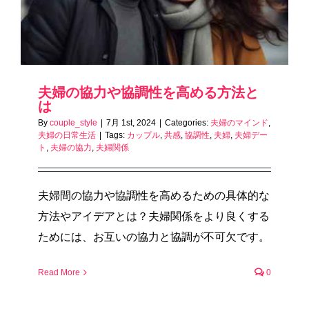
夫婦の協力や協調性を高める方法と
は
By
couple_style
|
7月 1st, 2024
|
Categories:
夫婦のマインド
,
夫婦の日常生活
|
Tags:
カップル
,
共感
,
協調性
,
夫婦
,
夫婦デー
ト
,
夫婦の協力
,
夫婦関係
夫婦間の協力や協調性を高めるための具体的な
方法やアイデアとは？夫婦関係をより良くする
ためには、お互いの協力と協調が不可欠です。
Read More
0