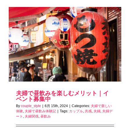
夫婦で昼飲みを楽しむメリット｜イ
ベント募集中
By
couple_style
|
6月 15th, 2024
|
Categories:
夫婦で新しい
体験
,
夫婦で昼飲み体験記
|
Tags:
カップル
,
共感
,
夫婦
,
夫婦デ
ート
,
夫婦関係
,
昼飲み