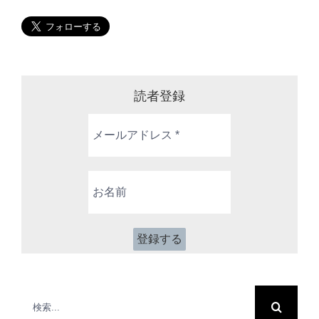
読者登録
メ
ー
ル
ア
お
ド
名
レ
前
ス
*
検
索