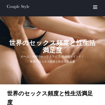
Skip
to
content
世界のセックス頻度と性生活
満足度
ホーム
/
夫婦のセックスライフ
,
夫婦のマインド
/
世界のセックス頻度と性生活満足度
世界のセックス頻度と性生活満足
度