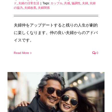
ド
,
夫婦の日常生活
|
Tags:
カップル
,
共感
,
協調性
,
夫婦
,
夫婦
の協力
,
夫婦改善
,
夫婦関係
夫婦仲をアップデートすると残りの人生が劇的
に楽しくなります。仲の良い夫婦からのアドバ
イスです。
Read More
0