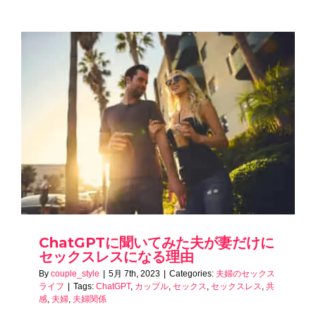
ChatGPTに聞いてみた夫が妻だけに
セックスレスになる理由
By
couple_style
|
5月 7th, 2023
|
Categories:
夫婦のセックス
ライフ
|
Tags:
ChatGPT
,
カップル
,
セックス
,
セックスレス
,
共
感
,
夫婦
,
夫婦関係