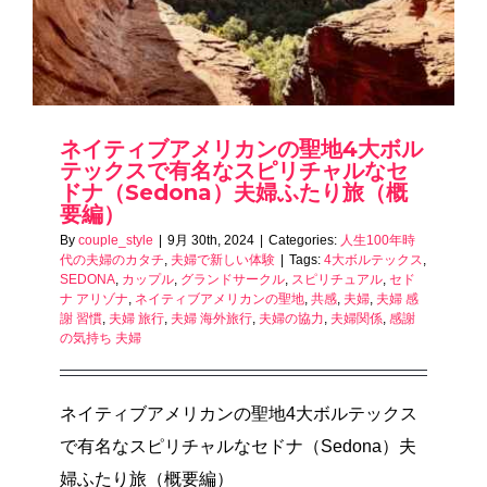
ネイティブアメリカンの聖地4大ボル
テックスで有名なスピリチャルなセ
ドナ（Sedona）夫婦ふたり旅（概
要編）
By
couple_style
|
9月 30th, 2024
|
Categories:
人生100年時
代の夫婦のカタチ
,
夫婦で新しい体験
|
Tags:
4大ボルテックス
,
SEDONA
,
カップル
,
グランドサークル
,
スピリチュアル
,
セド
ナ アリゾナ
,
ネイティブアメリカンの聖地
,
共感
,
夫婦
,
夫婦 感
謝 習慣
,
夫婦 旅行
,
夫婦 海外旅行
,
夫婦の協力
,
夫婦関係
,
感謝
の気持ち 夫婦
ネイティブアメリカンの聖地4大ボルテックス
で有名なスピリチャルなセドナ（Sedona）夫
婦ふたり旅（概要編）