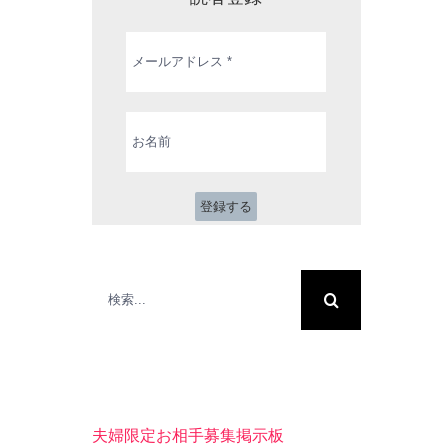
メ
ー
ル
ア
ド
お
レ
名
ス
前
*
検
索
…
夫婦限定お相手募集掲示板