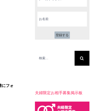
ル
ア
ド
お
レ
名
ス
前
*
検
索
…
情にフォ
夫婦限定お相手募集掲示板