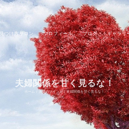
見つけ方サロン
プロフィール
ブログ
ギャラリ
夫婦関係を甘く見るな！
ホーム
/
夫婦のマインド
/
夫婦関係を甘く見るな！