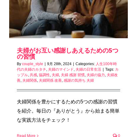
夫婦がお互い感謝しあえるための5つ
の習慣
By
couple_style
|
9月 28th, 2024
|
Categories:
人生100年時
代の夫婦のカタチ
,
夫婦のマインド
,
夫婦の日常生活
|
Tags:
カ
ップル
,
共感
,
協調性
,
夫婦
,
夫婦 感謝 習慣
,
夫婦の協力
,
夫婦改
善
,
夫婦関係
,
夫婦関係 改善
,
感謝の気持ち 夫婦
夫婦関係を豊かにするための5つの感謝の習慣
を紹介。毎日の『ありがとう』から始まる簡単
な実践方法をチェック！
Read More
0