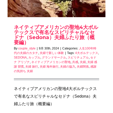
ネイティブアメリカンの聖地4大ボル
テックスで有名なスピリチャルなセ
ドナ（Sedona）夫婦ふたり旅（概
要編）
By
couple_style
|
9月 30th, 2024
|
Categories:
人生100年時
代の夫婦のカタチ
,
夫婦で新しい体験
|
Tags:
4大ボルテックス
,
SEDONA
,
カップル
,
グランドサークル
,
スピリチュアル
,
セド
ナ アリゾナ
,
ネイティブアメリカンの聖地
,
共感
,
夫婦
,
夫婦 感
謝 習慣
,
夫婦 旅行
,
夫婦 海外旅行
,
夫婦の協力
,
夫婦関係
,
感謝
の気持ち 夫婦
ネイティブアメリカンの聖地4大ボルテックス
で有名なスピリチャルなセドナ（Sedona）夫
婦ふたり旅（概要編）