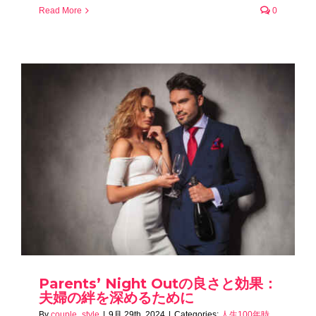
Read More
0
Parents’ Night Outの良さと効果：
夫婦の絆を深めるために
By
couple_style
|
9月 29th, 2024
|
Categories:
人生100年時