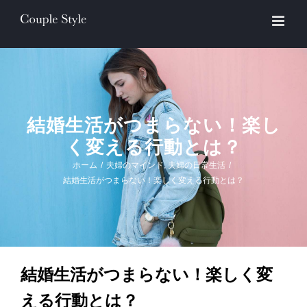
Skip
to
content
結婚生活がつまらない！楽し
く変える行動とは？
ホーム
/
夫婦のマインド
,
夫婦の日常生活
/
結婚生活がつまらない！楽しく変える行動とは？
結婚生活がつまらない！楽しく変
える行動とは？