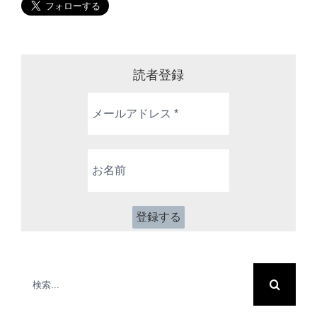
読者登録
メ
ー
ル
ア
お
ド
名
レ
前
ス
*
検
索
…