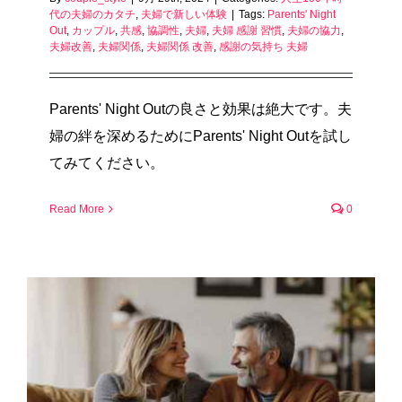
代の夫婦のカタチ
,
夫婦で新しい体験
|
Tags:
Parents' Night
Out
,
カップル
,
共感
,
協調性
,
夫婦
,
夫婦 感謝 習慣
,
夫婦の協力
,
夫婦改善
,
夫婦関係
,
夫婦関係 改善
,
感謝の気持ち 夫婦
Parents' Night Outの良さと効果は絶大です。夫
婦の絆を深めるためにParents' Night Outを試し
てみてください。
Read More
0