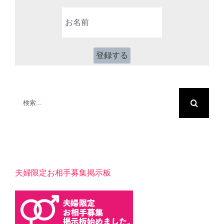
ア
お
ド
名
レ
前
ス
*
検
索
…
夫婦限定お相手募集掲示板