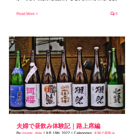
Read More
0
夫婦で昼飲み体験記｜路上席編
By
couple_style
|
9月 19th, 2022
|
Categories:
夫婦で昼飲み