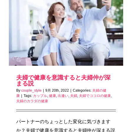
夫婦で健康を意識すると夫婦仲が深
まる説
By
couple_style
|
9月 20th, 2022
|
Categories:
夫婦の健
康
|
Tags:
カップル
,
健康
,
出逢い
,
夫婦
,
夫婦でココロの健康
,
夫婦のカラダの健康
パートナーのちょっとした変化に気づきます
か？夫婦で健康を意識すると夫婦仲が深まる説