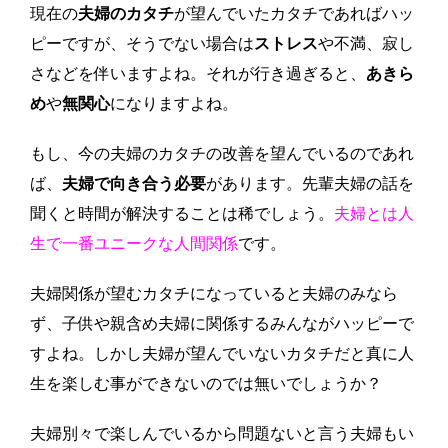
現在の
夫婦のカタチ
が望んでいたカタチであればハッ
ピーですが、そうでない場合は
ストレス
や不満、寂し
さなどを伴いますよね。それが行き過ぎると、
あきら
め
や
無関心
になりますよね。
もし、今の夫婦のカタチの改善を望んでいるのであれ
ば、
夫婦で向き合う必要
があります。先輩夫婦の話を
聞くと時間が解決することは稀でしょう。
夫婦とは人
生で一番ユニークな人間関係
です。
夫婦関係が望むカタチになっていると夫婦のみなら
ず、子供や親含め夫婦に関係するみんながハッピーで
すよね。しかし夫婦が望んでいないカタチだと真に人
生を楽しむ事ができないのでは無いでしょうか？
夫婦別々で楽しんでいるから問題ないと言う夫婦もい