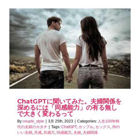
ChatGPTに聞いてみた。夫婦関係を
深めるには「同感能力」の有る無し
で大きく変わるって
By
couple_style
|
3月 25th, 2023
|
Categories:
人生100年時
代の夫婦のカタチ
|
Tags:
ChatGPT
,
カップル
,
セックス
,
仲の
いい夫婦
,
共感
,
共感力
,
同感能力
,
夫婦
,
夫婦関係