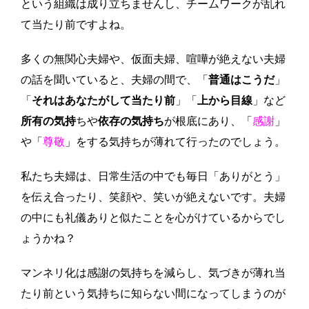
という組織は成り立ちませんし、チームワークが乱れ
て当たり前ですよね。
多くの無関心夫婦や、仮面夫婦、喧嘩が絶えない夫婦
の話を聞いていると、夫婦の間で、「
普通はこうだ
」
「
それはあなたがして当たり前
」「
上から目線
」など
所有の気持
ちや
依存の気持ち
が根底にあり、「
感謝
」
や「
尊敬
」をする気持ちが薄れて行ったのでしょう。
私たち夫婦は、日常生活の中でも毎日「ありがとう」
を伝え合ったり、笑顔や、笑いが絶えないです。夫婦
の中にも礼儀ありと似たことを心がけているからでし
ょうかね？
マンネリ化は感謝の気持ちを減らし、気づきが薄れ当
たり前という気持ちに知らない間になってしまうのが