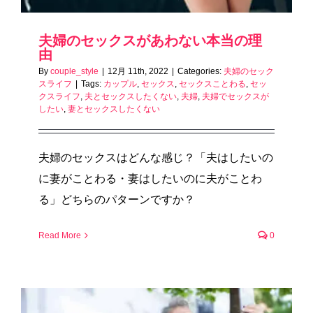
夫婦のセックスがあわない本当の理
由
By
couple_style
|
12月 11th, 2022
|
Categories:
夫婦のセック
スライフ
|
Tags:
カップル
,
セックス
,
セックスことわる
,
セッ
クスライフ
,
夫とセックスしたくない
,
夫婦
,
夫婦でセックスが
したい
,
妻とセックスしたくない
夫婦のセックスはどんな感じ？「夫はしたいの
に妻がことわる・妻はしたいのに夫がことわ
る」どちらのパターンですか？
Read More
0