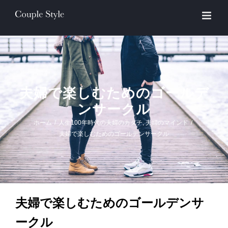
Skip
to
content
夫婦で楽しむためのゴールデ
ンサークル
ホーム
/
人生100年時代の夫婦のカタチ
,
夫婦のマインド
/
夫婦で楽しむためのゴールデンサークル
夫婦で楽しむためのゴールデンサ
ークル