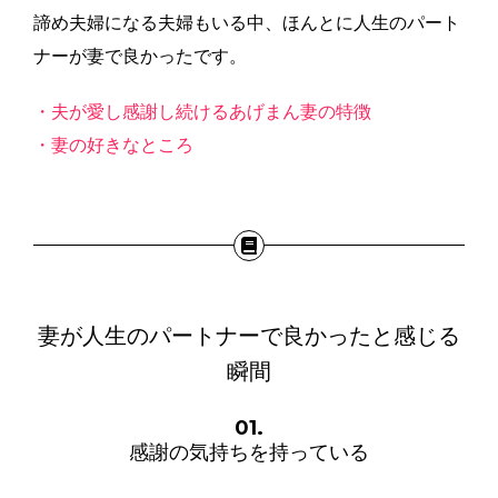
諦め夫婦になる夫婦もいる中、ほんとに人生のパート
ナーが妻で良かったです。
・夫が愛し感謝し続けるあげまん妻の特徴
・妻の好きなところ
妻が人生のパートナーで良かったと感じる
瞬間
01.
感謝の気持ちを持っている