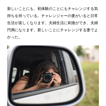
新しいことにも、初体験のことにもチャレンジする気
持ちを持っている。チャレンジャーの妻がいると日常
生活が楽しくなります。夫婦生活に刺激ができ、夫婦
円満になります。新しいことにチャレンジする妻でよ
かった。