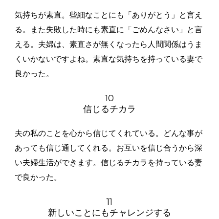
気持ちが素直。些細なことにも「ありがとう」と言え
る。また失敗した時にも素直に「ごめんなさい」と言
える。夫婦は、素直さが無くなったら人間関係はうま
くいかないですよね。素直な気持ちを持っている妻で
良かった。
10
信じるチカラ
夫の私のことを心から信じてくれている。どんな事が
あっても信じ通してくれる。お互いを信じ合うから深
い夫婦生活ができます。信じるチカラを持っている妻
で良かった。
11
新しいことにもチャレンジする