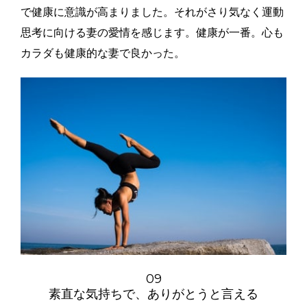
で健康に意識が高まりました。それがさり気なく運動
思考に向ける妻の愛情を感じます。健康が一番。心も
カラダも健康的な妻で良かった。
09
素直な気持ちで、ありがとうと言える