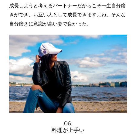
成長しようと考えるパートナーだからこそ一生自分磨
きができ、お互い人として成長できますよね。そんな
自分磨きに意識が高い妻で良かった。
06.
料理が上手い