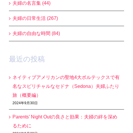
夫婦の名言集 (44)
夫婦の日常生活 (267)
夫婦の自由な時間 (84)
最近の投稿
ネイティブアメリカンの聖地4大ボルテックスで有
名なスピリチャルなセドナ（Sedona）夫婦ふたり
旅（概要編）
2024年9月30日
Parents’ Night Outの良さと効果：夫婦の絆を深め
るために