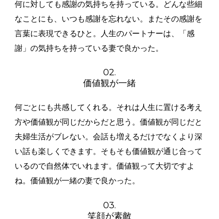
何に対しても感謝の気持ちを持っている。どんな些細
なことにも、いつも感謝を忘れない。またその感謝を
言葉に表現できるひと。人生のパートナーは、「感
謝」の気持ちを持っている妻で良かった。
02.
価値観が一緒
何ごとにも共感してくれる。それは人生に置ける考え
方や価値観が同じだからだと思う。価値観が同じだと
夫婦生活がブレない。会話も増えるだけでなくより深
い話も楽しくできます。そもそも価値観が通じ合って
いるので自然体でいれます。価値観って大切ですよ
ね。価値観が一緒の妻で良かった。
03.
笑顔が素敵