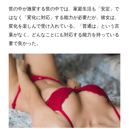
世の中が激変する世の中では、家庭生活も「安定」で
はなく「変化に対応」する能力が必要だが、彼女は、
変化を楽しんで受け入れている。「普通は」という言
葉がなく、どんなことにも対応する能力を持っている
妻で良かった。