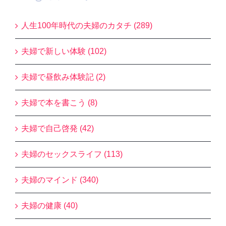
人生100年時代の夫婦のカタチ (289)
夫婦で新しい体験 (102)
夫婦で昼飲み体験記 (2)
夫婦で本を書こう (8)
夫婦で自己啓発 (42)
夫婦のセックスライフ (113)
夫婦のマインド (340)
夫婦の健康 (40)