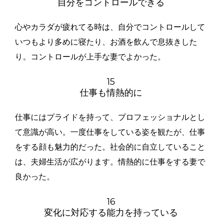
自分をコントロールできる
心やカラダが疲れてる時は、自分でコントロールして
いつもより多めに寝たり、お酒を飲んで息抜きした
り。コントロールが上手な妻でよかった。
15
仕事も情熱的に
仕事には
プライドを持って、プロフェッショナルとし
て意識が高い。一度仕事をしている姿を観たが、仕事
をする顔も魅力的だった。社会的に自立していること
は、夫婦生活が広がります。情熱的に仕事をする妻で
良かった。
16
変化に対応する能力を持っている