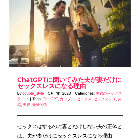
ChatGPTに聞いてみた夫が妻だけに
セックスレスになる理由
By
couple_style
|
5月 7th, 2023
|
Categories:
夫婦のセックス
ライフ
|
Tags:
ChatGPT
,
カップル
,
セックス
,
セックスレス
,
共
感
,
夫婦
,
夫婦関係
セックスはするのに妻とだけしない夫の正体と
は。夫が妻だけにセックスレスになる理由