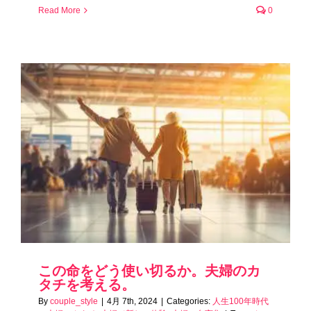
Read More
0
この命をどう使い切るか。夫婦のカ
タチを考える。
By
couple_style
|
4月 7th, 2024
|
Categories:
人生100年時代