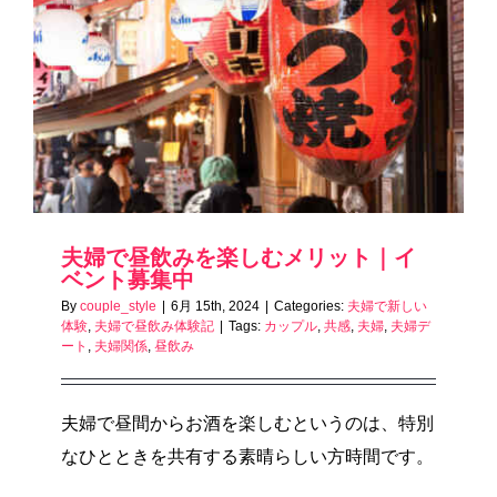
夫婦で昼飲みを楽しむメリット｜イ
ベント募集中
By
couple_style
|
6月 15th, 2024
|
Categories:
夫婦で新しい
体験
,
夫婦で昼飲み体験記
|
Tags:
カップル
,
共感
,
夫婦
,
夫婦デ
ート
,
夫婦関係
,
昼飲み
夫婦で昼間からお酒を楽しむというのは、特別
なひとときを共有する素晴らしい方時間です。