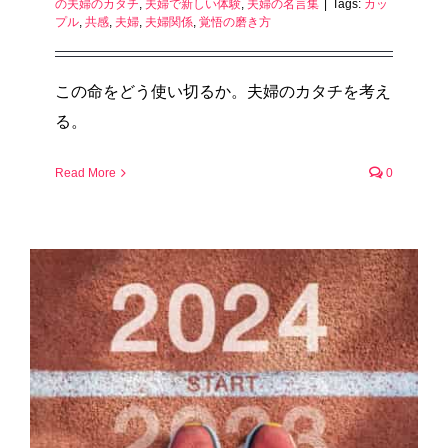
の夫婦のカタチ
,
夫婦で新しい体験
,
夫婦の名言集
|
Tags:
カッ
プル
,
共感
,
夫婦
,
夫婦関係
,
覚悟の磨き方
この命をどう使い切るか。夫婦のカタチを考え
る。
Read More
0