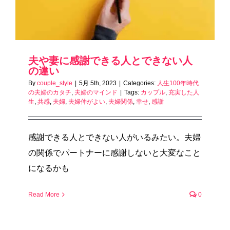
夫や妻に感謝できる人とできない人
の違い
By
couple_style
|
5月 5th, 2023
|
Categories:
人生100年時代
の夫婦のカタチ
,
夫婦のマインド
|
Tags:
カップル
,
充実した人
生
,
共感
,
夫婦
,
夫婦仲がよい
,
夫婦関係
,
幸せ
,
感謝
感謝できる人とできない人がいるみたい。夫婦
の関係でパートナーに感謝しないと大変なこと
になるかも
Read More
0