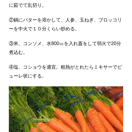
に茹でて乱切り。
②鍋にバターを溶かして、人参、玉ねぎ、ブロッコリ
ーを中火で１０分くらい炒める。
③米、コンソメ、水800㏄を入れ蓋をして弱火で20分
煮込む。
④塩、コショウを適宜。粗熱がとれたらミキサーでピ
ューレ状にする。