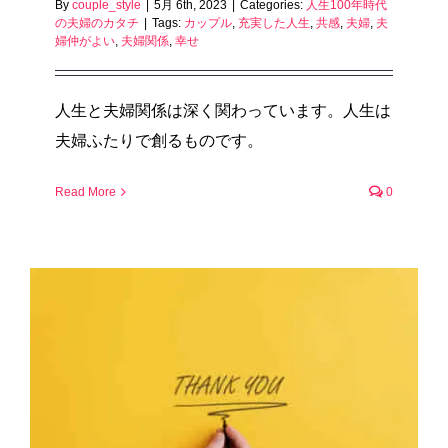
By
couple_style
|
5月 6th, 2023
|
Categories:
人生100年時代
の夫婦のカタチ
|
Tags:
カップル
,
充実した人生
,
共感
,
夫婦
,
夫
婦仲がよい
,
夫婦関係
,
幸せ
人生と夫婦関係は深く関わっています。人生は
夫婦ふたりで創るものです。
Read More
0