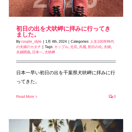
初日の出を犬吠岬に拝みに行ってき
ました。
By
couple_style
|
1月 4th, 2024
|
Categories:
人生100年時代
の夫婦のカタチ
|
Tags:
カップル
,
元旦
,
共感
,
初日の出
,
夫婦
,
夫婦関係
,
日本一
,
犬吠岬
日本一早い初日の出を千葉県犬吠岬に拝みに行
ってきた。
Read More
0