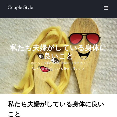
Skip
to
content
私たち夫婦がしている身体に
良いこと
ホーム
/
夫婦の健康
,
夫婦の日常生活
/
私たち夫婦がしている身体に良いこと
私たち夫婦がしている身体に良い
こと