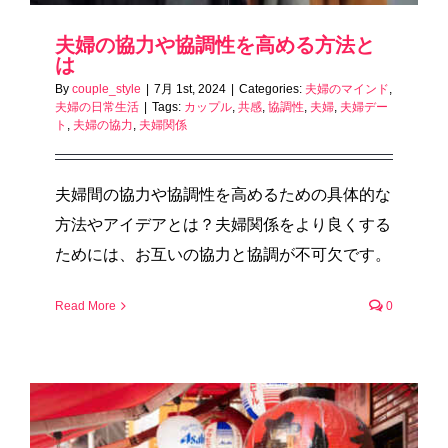
夫婦の協力や協調性を高める方法と
は
By
couple_style
|
7月 1st, 2024
|
Categories:
夫婦のマインド
,
夫婦の日常生活
|
Tags:
カップル
,
共感
,
協調性
,
夫婦
,
夫婦デー
ト
,
夫婦の協力
,
夫婦関係
夫婦間の協力や協調性を高めるための具体的な
方法やアイデアとは？夫婦関係をより良くする
ためには、お互いの協力と協調が不可欠です。
Read More
0