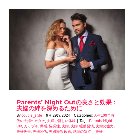
Parents’ Night Outの良さと効果：
夫婦の絆を深めるために
By
couple_style
|
9月 29th, 2024
|
Categories:
人生100年時
代の夫婦のカタチ
,
夫婦で新しい体験
|
Tags:
Parents' Night
Out
,
カップル
,
共感
,
協調性
,
夫婦
,
夫婦 感謝 習慣
,
夫婦の協力
,
夫婦改善
,
夫婦関係
,
夫婦関係 改善
,
感謝の気持ち 夫婦