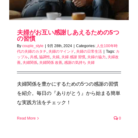
夫婦がお互い感謝しあえるための5つ
の習慣
By
couple_style
|
9月 28th, 2024
|
Categories:
人生100年時
代の夫婦のカタチ
,
夫婦のマインド
,
夫婦の日常生活
|
Tags:
カ
ップル
,
共感
,
協調性
,
夫婦
,
夫婦 感謝 習慣
,
夫婦の協力
,
夫婦改
善
,
夫婦関係
,
夫婦関係 改善
,
感謝の気持ち 夫婦
夫婦関係を豊かにするための5つの感謝の習慣
を紹介。毎日の『ありがとう』から始まる簡単
な実践方法をチェック！
Read More
0