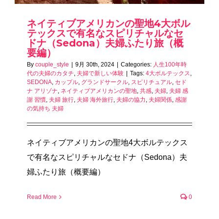
ネイティブアメリカンの聖地4大ボル
テックスで有名なスピリチャルなセ
ドナ（Sedona）夫婦ふたり旅（概
要編）
By
couple_style
|
9月 30th, 2024
|
Categories:
人生100年時
代の夫婦のカタチ
,
夫婦で新しい体験
|
Tags:
4大ボルテックス
,
SEDONA
,
カップル
,
グランドサークル
,
スピリチュアル
,
セド
ナ アリゾナ
,
ネイティブアメリカンの聖地
,
共感
,
夫婦
,
夫婦 感
謝 習慣
,
夫婦 旅行
,
夫婦 海外旅行
,
夫婦の協力
,
夫婦関係
,
感謝
の気持ち 夫婦
ネイティブアメリカンの聖地4大ボルテックス
で有名なスピリチャルなセドナ（Sedona）夫
婦ふたり旅（概要編）
Read More
0