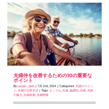
夫婦仲を改善するための10の重要な
ポイント
By
couple_style
|
7月 2nd, 2024
|
Categories:
夫婦のマイン
ド
,
夫婦の日常生活
|
Tags:
カップル
,
共感
,
協調性
,
夫婦
,
夫婦
の協力
,
夫婦改善
,
夫婦関係