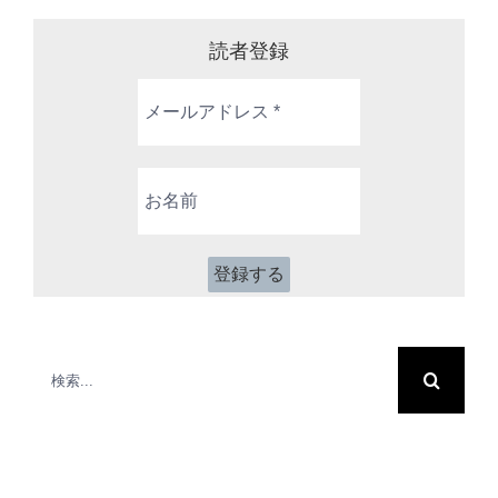
読者登録
メ
ー
ル
ア
お
ド
名
レ
前
ス
*
検
索
…