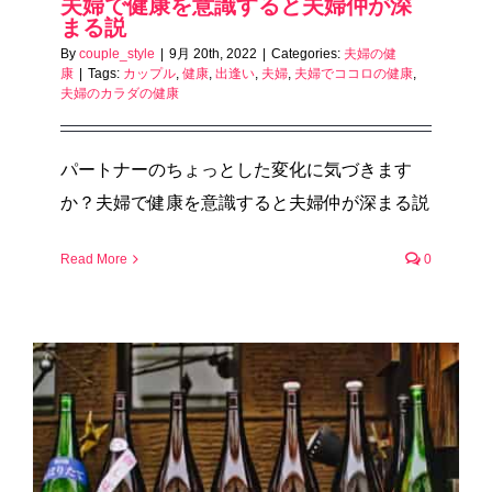
夫婦で健康を意識すると夫婦仲が深
まる説
By
couple_style
|
9月 20th, 2022
|
Categories:
夫婦の健
康
|
Tags:
カップル
,
健康
,
出逢い
,
夫婦
,
夫婦でココロの健康
,
夫婦のカラダの健康
パートナーのちょっとした変化に気づきます
か？夫婦で健康を意識すると夫婦仲が深まる説
Read More
0