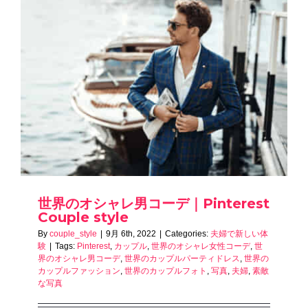
世界のオシャレ男コーデ｜Pinterest
Couple style
By
couple_style
|
9月 6th, 2022
|
Categories:
夫婦で新しい体
験
|
Tags:
Pinterest
,
カップル
,
世界のオシャレ女性コーデ
,
世
界のオシャレ男コーデ
,
世界のカップルパーティドレス
,
世界の
カップルファッション
,
世界のカップルフォト
,
写真
,
夫婦
,
素敵
な写真