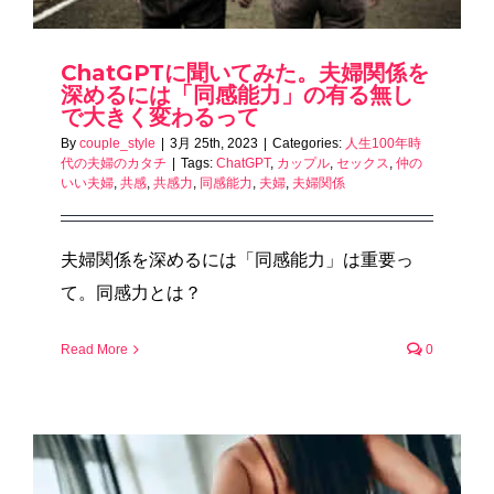
ChatGPTに聞いてみた。夫婦関係を
深めるには「同感能力」の有る無し
で大きく変わるって
By
couple_style
|
3月 25th, 2023
|
Categories:
人生100年時
代の夫婦のカタチ
|
Tags:
ChatGPT
,
カップル
,
セックス
,
仲の
いい夫婦
,
共感
,
共感力
,
同感能力
,
夫婦
,
夫婦関係
夫婦関係を深めるには「同感能力」は重要っ
て。同感力とは？
Read More
0