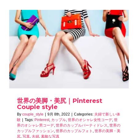
世界の美脚・美尻｜Pinterest
Couple style
By
couple_style
|
9月 8th, 2022
|
Categories:
夫婦で新しい体
験
|
Tags:
Pinterest
,
カップル
,
世界のオシャレ女性コーデ
,
世
界のオシャレ男コーデ
,
世界のカップルパーティドレス
,
世界の
カップルファッション
,
世界のカップルフォト
,
世界の美脚・美
尻
,
写真
,
夫婦
,
素敵な写真