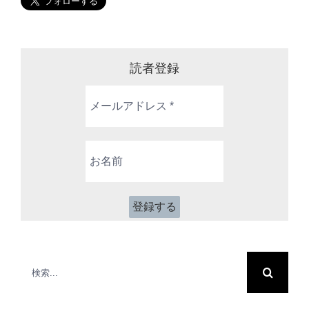
読者登録
メ
ー
ル
ア
お
ド
名
レ
前
ス
*
検
索
…