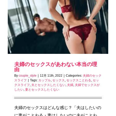
夫婦のセックスがあわない本当の理
由
By
couple_style
|
12月 11th, 2022
|
Categories:
夫婦のセック
スライフ
|
Tags:
カップル
,
セックス
,
セックスことわる
,
セッ
クスライフ
,
夫とセックスしたくない
,
夫婦
,
夫婦でセックスが
したい
,
妻とセックスしたくない
夫婦のセックスはどんな感じ？「夫はしたいの
に妻がことわる・妻はしたいのに夫がことわ