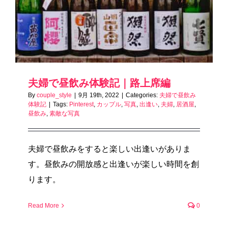
夫婦で昼飲み体験記｜路上席編
By
couple_style
|
9月 19th, 2022
|
Categories:
夫婦で昼飲み
体験記
|
Tags:
Pinterest
,
カップル
,
写真
,
出逢い
,
夫婦
,
居酒屋
,
昼飲み
,
素敵な写真
夫婦で昼飲みをすると楽しい出逢いがありま
す。昼飲みの開放感と出逢いが楽しい時間を創
ります。
Read More
0