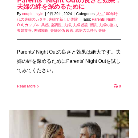
Parents’ Night Outの良さと効果：
夫婦の絆を深めるために
By
couple_style
|
9月 29th, 2024
|
Categories:
人生100年時
代の夫婦のカタチ
,
夫婦で新しい体験
|
Tags:
Parents' Night
Out
,
カップル
,
共感
,
協調性
,
夫婦
,
夫婦 感謝 習慣
,
夫婦の協力
,
夫婦改善
,
夫婦関係
,
夫婦関係 改善
,
感謝の気持ち 夫婦
Parents' Night Outの良さと効果は絶大です。夫
婦の絆を深めるためにParents' Night Outを試し
てみてください。
Read More
0