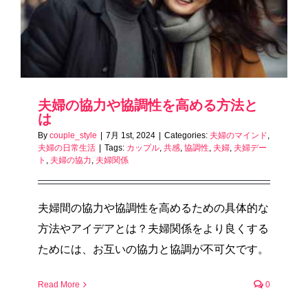
夫婦の協力や協調性を高める方法と
は
By
couple_style
|
7月 1st, 2024
|
Categories:
夫婦のマインド
,
夫婦の日常生活
|
Tags:
カップル
,
共感
,
協調性
,
夫婦
,
夫婦デー
ト
,
夫婦の協力
,
夫婦関係
夫婦間の協力や協調性を高めるための具体的な
方法やアイデアとは？夫婦関係をより良くする
ためには、お互いの協力と協調が不可欠です。
Read More
0