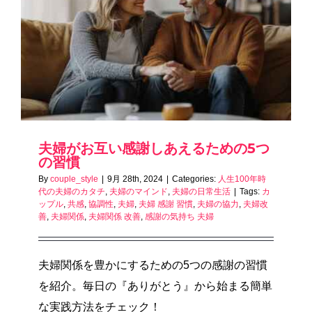
夫婦がお互い感謝しあえるための5つ
の習慣
By
couple_style
|
9月 28th, 2024
|
Categories:
人生100年時
代の夫婦のカタチ
,
夫婦のマインド
,
夫婦の日常生活
|
Tags:
カ
ップル
,
共感
,
協調性
,
夫婦
,
夫婦 感謝 習慣
,
夫婦の協力
,
夫婦改
善
,
夫婦関係
,
夫婦関係 改善
,
感謝の気持ち 夫婦
夫婦関係を豊かにするための5つの感謝の習慣
を紹介。毎日の『ありがとう』から始まる簡単
な実践方法をチェック！