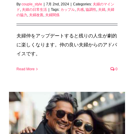
By
couple_style
|
7月 2nd, 2024
|
Categories:
夫婦のマイン
ド
,
夫婦の日常生活
|
Tags:
カップル
,
共感
,
協調性
,
夫婦
,
夫婦
の協力
,
夫婦改善
,
夫婦関係
夫婦仲をアップデートすると残りの人生が劇的
に楽しくなります。仲の良い夫婦からのアドバ
イスです。
Read More
0