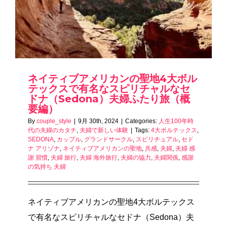
ネイティブアメリカンの聖地4大ボル
テックスで有名なスピリチャルなセ
ドナ（Sedona）夫婦ふたり旅（概
要編）
By
couple_style
|
9月 30th, 2024
|
Categories:
人生100年時
代の夫婦のカタチ
,
夫婦で新しい体験
|
Tags:
4大ボルテックス
,
SEDONA
,
カップル
,
グランドサークル
,
スピリチュアル
,
セド
ナ アリゾナ
,
ネイティブアメリカンの聖地
,
共感
,
夫婦
,
夫婦 感
謝 習慣
,
夫婦 旅行
,
夫婦 海外旅行
,
夫婦の協力
,
夫婦関係
,
感謝
の気持ち 夫婦
ネイティブアメリカンの聖地4大ボルテックス
で有名なスピリチャルなセドナ（Sedona）夫