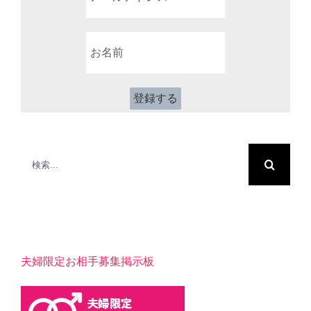
ル
ア
お
ド
名
レ
前
ス
*
検
索
…
夫婦限定お相手募集掲示板