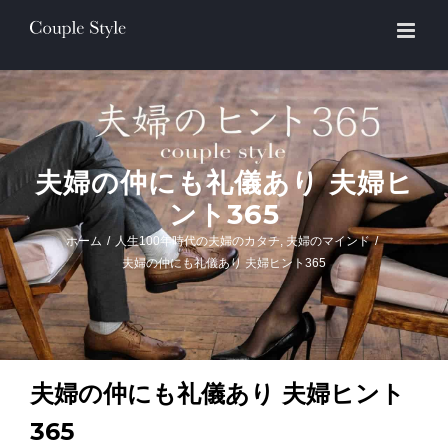
Skip
to
content
夫婦の仲にも礼儀あり 夫婦ヒ
ント365
ホーム
/
人生100年時代の夫婦のカタチ
,
夫婦のマインド
/
夫婦の仲にも礼儀あり 夫婦ヒント365
夫婦の仲にも礼儀あり
夫婦ヒント
365