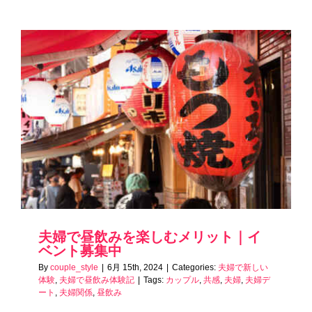
夫婦で昼飲みを楽しむメリット｜イ
ベント募集中
By
couple_style
|
6月 15th, 2024
|
Categories:
夫婦で新しい
体験
,
夫婦で昼飲み体験記
|
Tags:
カップル
,
共感
,
夫婦
,
夫婦デ
ート
,
夫婦関係
,
昼飲み