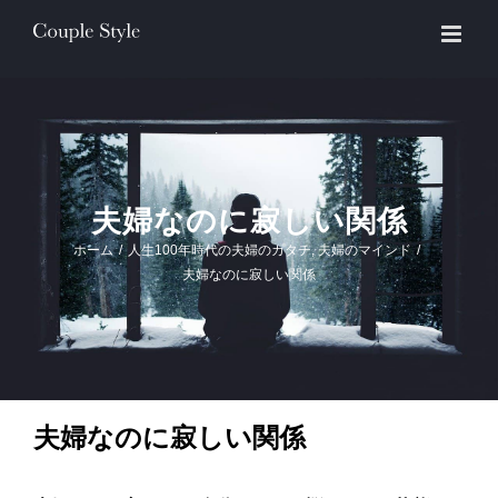
Skip
to
content
夫婦なのに寂しい関係
ホーム
/
人生100年時代の夫婦のカタチ
,
夫婦のマインド
/
夫婦なのに寂しい関係
夫婦なのに寂しい関係