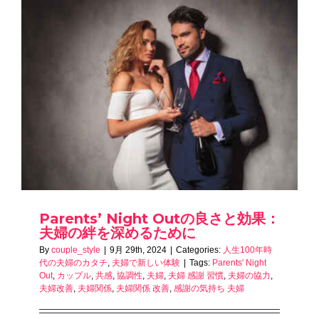
Parents’ Night Outの良さと効果：
夫婦の絆を深めるために
By
couple_style
|
9月 29th, 2024
|
Categories:
人生100年時
代の夫婦のカタチ
,
夫婦で新しい体験
|
Tags:
Parents' Night
Out
,
カップル
,
共感
,
協調性
,
夫婦
,
夫婦 感謝 習慣
,
夫婦の協力
,
夫婦改善
,
夫婦関係
,
夫婦関係 改善
,
感謝の気持ち 夫婦