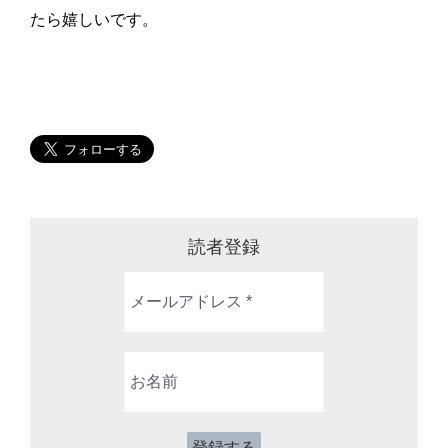
たら嬉しいです。
読者登録
メ
ー
ル
ア
お
ド
名
レ
前
ス
*