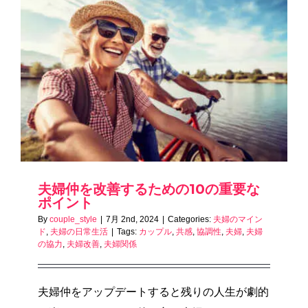
夫婦仲を改善するための10の重要な
ポイント
By
couple_style
|
7月 2nd, 2024
|
Categories:
夫婦のマイン
ド
,
夫婦の日常生活
|
Tags:
カップル
,
共感
,
協調性
,
夫婦
,
夫婦
の協力
,
夫婦改善
,
夫婦関係
夫婦仲をアップデートすると残りの人生が劇的