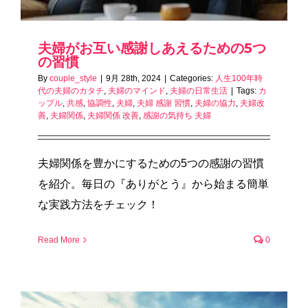
夫婦がお互い感謝しあえるための5つ
の習慣
By
couple_style
|
9月 28th, 2024
|
Categories:
人生100年時
代の夫婦のカタチ
,
夫婦のマインド
,
夫婦の日常生活
|
Tags:
カ
ップル
,
共感
,
協調性
,
夫婦
,
夫婦 感謝 習慣
,
夫婦の協力
,
夫婦改
善
,
夫婦関係
,
夫婦関係 改善
,
感謝の気持ち 夫婦
夫婦関係を豊かにするための5つの感謝の習慣
を紹介。毎日の『ありがとう』から始まる簡単
な実践方法をチェック！
Read More
0