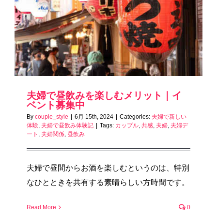
夫婦で昼飲みを楽しむメリット｜イ
ベント募集中
By
couple_style
|
6月 15th, 2024
|
Categories:
夫婦で新しい
体験
,
夫婦で昼飲み体験記
|
Tags:
カップル
,
共感
,
夫婦
,
夫婦デ
ート
,
夫婦関係
,
昼飲み
夫婦で昼間からお酒を楽しむというのは、特別
なひとときを共有する素晴らしい方時間です。
Read More
0