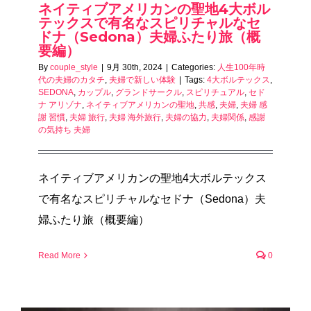
ネイティブアメリカンの聖地4大ボル
テックスで有名なスピリチャルなセ
ドナ（Sedona）夫婦ふたり旅（概
要編）
By
couple_style
|
9月 30th, 2024
|
Categories:
人生100年時
代の夫婦のカタチ
,
夫婦で新しい体験
|
Tags:
4大ボルテックス
,
SEDONA
,
カップル
,
グランドサークル
,
スピリチュアル
,
セド
ナ アリゾナ
,
ネイティブアメリカンの聖地
,
共感
,
夫婦
,
夫婦 感
謝 習慣
,
夫婦 旅行
,
夫婦 海外旅行
,
夫婦の協力
,
夫婦関係
,
感謝
の気持ち 夫婦
ネイティブアメリカンの聖地4大ボルテックス
で有名なスピリチャルなセドナ（Sedona）夫
婦ふたり旅（概要編）
Read More
0