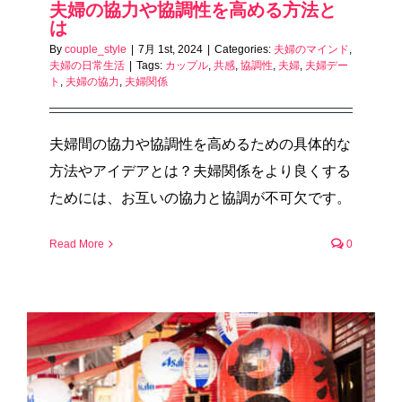
夫婦の協力や協調性を高める方法と
は
By
couple_style
|
7月 1st, 2024
|
Categories:
夫婦のマインド
,
夫婦の日常生活
|
Tags:
カップル
,
共感
,
協調性
,
夫婦
,
夫婦デー
ト
,
夫婦の協力
,
夫婦関係
夫婦間の協力や協調性を高めるための具体的な
方法やアイデアとは？夫婦関係をより良くする
ためには、お互いの協力と協調が不可欠です。
Read More
0