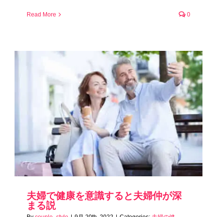
Read More
0
夫婦で健康を意識すると夫婦仲が深
まる説
By
couple_style
|
9月 20th, 2022
|
Categories:
夫婦の健