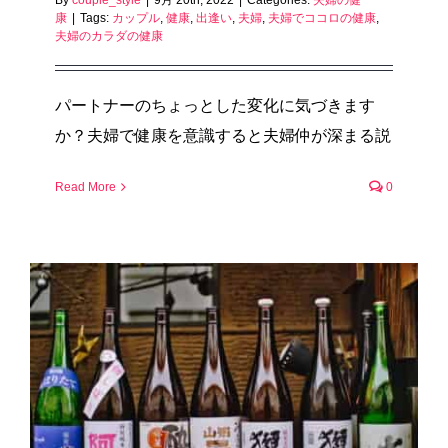
康
|
Tags:
カップル
,
健康
,
出逢い
,
夫婦
,
夫婦でココロの健康
,
夫婦のカラダの健康
パートナーのちょっとした変化に気づきます
か？夫婦で健康を意識すると夫婦仲が深まる説
Read More
0