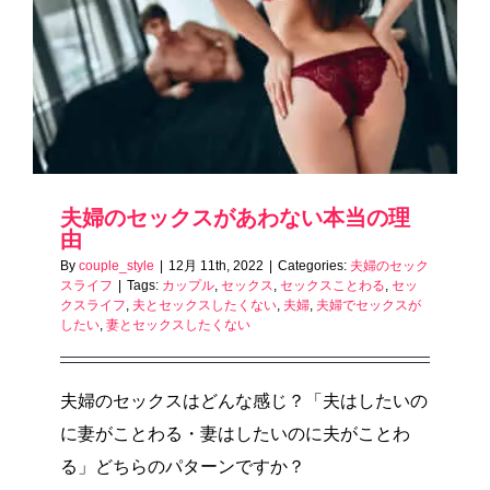
夫婦のセックスがあわない本当の理
由
By
couple_style
|
12月 11th, 2022
|
Categories:
夫婦のセック
スライフ
|
Tags:
カップル
,
セックス
,
セックスことわる
,
セッ
クスライフ
,
夫とセックスしたくない
,
夫婦
,
夫婦でセックスが
したい
,
妻とセックスしたくない
夫婦のセックスはどんな感じ？「夫はしたいの
に妻がことわる・妻はしたいのに夫がことわ
る」どちらのパターンですか？