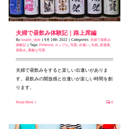
夫婦で昼飲み体験記｜路上席編
By
couple_style
|
9月 19th, 2022
|
Categories:
夫婦で昼飲み
体験記
|
Tags:
Pinterest
,
カップル
,
写真
,
出逢い
,
夫婦
,
居酒屋
,
昼飲み
,
素敵な写真
夫婦で昼飲みをすると楽しい出逢いがありま
す。昼飲みの開放感と出逢いが楽しい時間を創
ります。
Read More
0