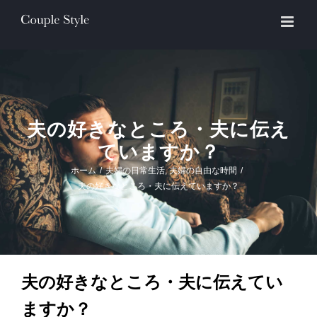
Skip
to
content
夫の好きなところ・夫に伝え
ていますか？
ホーム
/
夫婦の日常生活
,
夫婦の自由な時間
/
夫の好きなところ・夫に伝えていますか？
夫の好きなところ・夫に伝えてい
ますか？