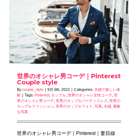
世界のオシャレ男コーデ｜Pinterest
Couple style
By
couple_style
|
9月 6th, 2022
|
Categories:
夫婦で新しい体
験
|
Tags:
Pinterest
,
カップル
,
世界のオシャレ女性コーデ
,
世
界のオシャレ男コーデ
,
世界のカップルパーティドレス
,
世界の
カップルファッション
,
世界のカップルフォト
,
写真
,
夫婦
,
素敵
な写真
世界のオシャレ男コーデ｜Pinterest｜妻目線