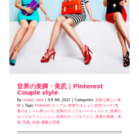
世界の美脚・美尻｜Pinterest
Couple style
By
couple_style
|
9月 8th, 2022
|
Categories:
夫婦で新しい体
験
|
Tags:
Pinterest
,
カップル
,
世界のオシャレ女性コーデ
,
世
界のオシャレ男コーデ
,
世界のカップルパーティドレス
,
世界の
カップルファッション
,
世界のカップルフォト
,
世界の美脚・美
尻
,
写真
,
夫婦
,
素敵な写真