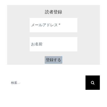
読者登録
メ
ー
ル
ア
お
ド
名
レ
前
ス
*
検
索
…