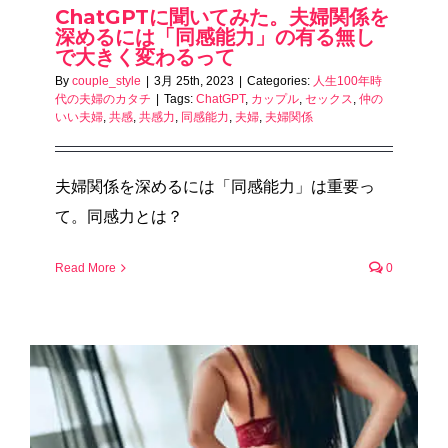
ChatGPTに聞いてみた。夫婦関係を
深めるには「同感能力」の有る無し
で大きく変わるって
By
couple_style
|
3月 25th, 2023
|
Categories:
人生100年時
代の夫婦のカタチ
|
Tags:
ChatGPT
,
カップル
,
セックス
,
仲の
いい夫婦
,
共感
,
共感力
,
同感能力
,
夫婦
,
夫婦関係
夫婦関係を深めるには「同感能力」は重要っ
て。同感力とは？
Read More
0