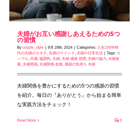
夫婦がお互い感謝しあえるための5つ
の習慣
By
couple_style
|
9月 28th, 2024
|
Categories:
人生100年時
代の夫婦のカタチ
,
夫婦のマインド
,
夫婦の日常生活
|
Tags:
カ
ップル
,
共感
,
協調性
,
夫婦
,
夫婦 感謝 習慣
,
夫婦の協力
,
夫婦改
善
,
夫婦関係
,
夫婦関係 改善
,
感謝の気持ち 夫婦
夫婦関係を豊かにするための5つの感謝の習慣
を紹介。毎日の『ありがとう』から始まる簡単
な実践方法をチェック！
Read More
0