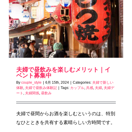
夫婦で昼飲みを楽しむメリット｜イ
ベント募集中
By
couple_style
|
6月 15th, 2024
|
Categories:
夫婦で新しい
体験
,
夫婦で昼飲み体験記
|
Tags:
カップル
,
共感
,
夫婦
,
夫婦デ
ート
,
夫婦関係
,
昼飲み
夫婦で昼間からお酒を楽しむというのは、特別
なひとときを共有する素晴らしい方時間です。