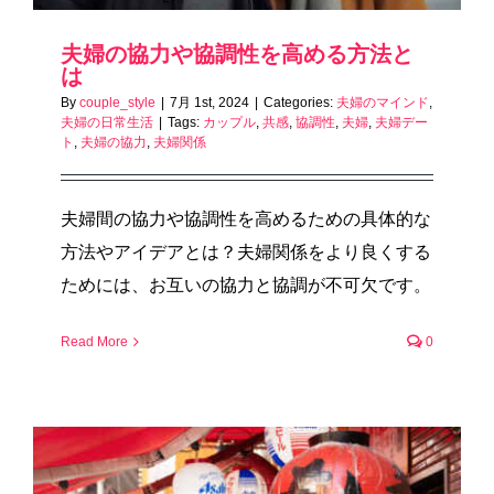
夫婦の協力や協調性を高める方法と
は
By
couple_style
|
7月 1st, 2024
|
Categories:
夫婦のマインド
,
夫婦の日常生活
|
Tags:
カップル
,
共感
,
協調性
,
夫婦
,
夫婦デー
ト
,
夫婦の協力
,
夫婦関係
夫婦間の協力や協調性を高めるための具体的な
方法やアイデアとは？夫婦関係をより良くする
ためには、お互いの協力と協調が不可欠です。
Read More
0