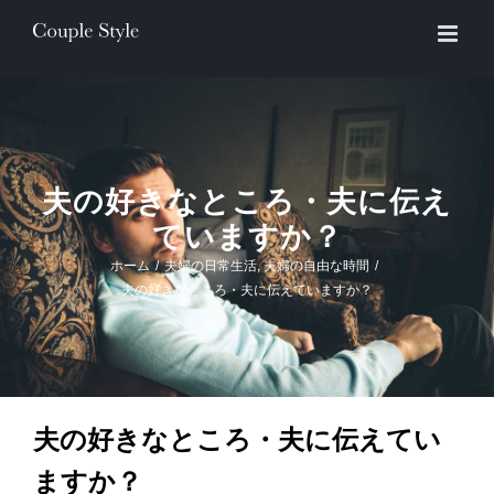
Skip
to
content
夫の好きなところ・夫に伝え
ていますか？
ホーム
/
夫婦の日常生活
,
夫婦の自由な時間
/
夫の好きなところ・夫に伝えていますか？
夫の好きなところ・夫に伝えてい
ますか？