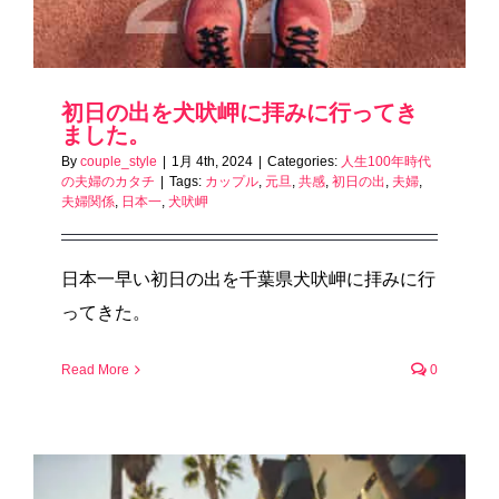
初日の出を犬吠岬に拝みに行ってき
ました。
By
couple_style
|
1月 4th, 2024
|
Categories:
人生100年時代
の夫婦のカタチ
|
Tags:
カップル
,
元旦
,
共感
,
初日の出
,
夫婦
,
夫婦関係
,
日本一
,
犬吠岬
日本一早い初日の出を千葉県犬吠岬に拝みに行
ってきた。
Read More
0