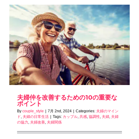
夫婦仲を改善するための10の重要な
ポイント
By
couple_style
|
7月 2nd, 2024
|
Categories:
夫婦のマイン
ド
,
夫婦の日常生活
|
Tags:
カップル
,
共感
,
協調性
,
夫婦
,
夫婦
の協力
,
夫婦改善
,
夫婦関係