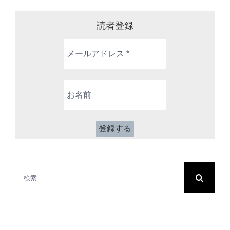
読者登録
メ
ー
ル
ア
お
ド
名
レ
前
ス
*
検
索
…