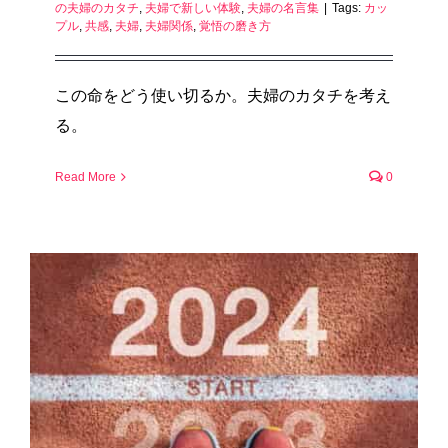
の夫婦のカタチ
,
夫婦で新しい体験
,
夫婦の名言集
|
Tags:
カッ
プル
,
共感
,
夫婦
,
夫婦関係
,
覚悟の磨き方
この命をどう使い切るか。夫婦のカタチを考え
る。
Read More
0