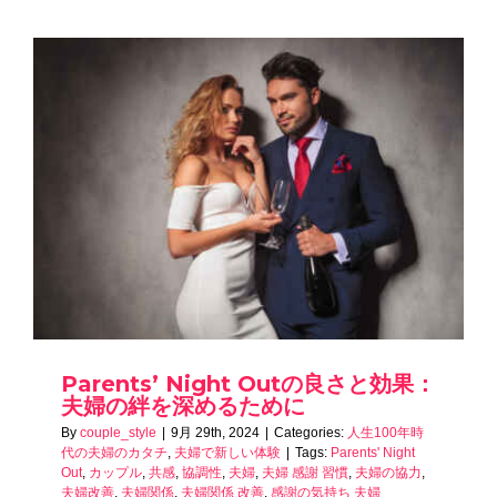
Parents’ Night Outの良さと効果：
夫婦の絆を深めるために
By
couple_style
|
9月 29th, 2024
|
Categories:
人生100年時
代の夫婦のカタチ
,
夫婦で新しい体験
|
Tags:
Parents' Night
Out
,
カップル
,
共感
,
協調性
,
夫婦
,
夫婦 感謝 習慣
,
夫婦の協力
,
夫婦改善
,
夫婦関係
,
夫婦関係 改善
,
感謝の気持ち 夫婦