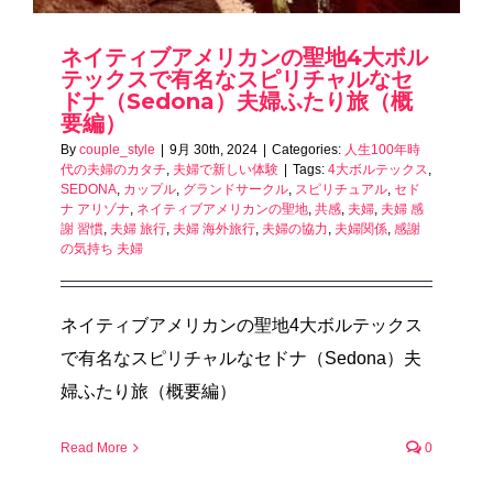
ネイティブアメリカンの聖地4大ボル
テックスで有名なスピリチャルなセ
ドナ（Sedona）夫婦ふたり旅（概
要編）
By
couple_style
|
9月 30th, 2024
|
Categories:
人生100年時
代の夫婦のカタチ
,
夫婦で新しい体験
|
Tags:
4大ボルテックス
,
SEDONA
,
カップル
,
グランドサークル
,
スピリチュアル
,
セド
ナ アリゾナ
,
ネイティブアメリカンの聖地
,
共感
,
夫婦
,
夫婦 感
謝 習慣
,
夫婦 旅行
,
夫婦 海外旅行
,
夫婦の協力
,
夫婦関係
,
感謝
の気持ち 夫婦
ネイティブアメリカンの聖地4大ボルテックス
で有名なスピリチャルなセドナ（Sedona）夫
婦ふたり旅（概要編）
Read More
0