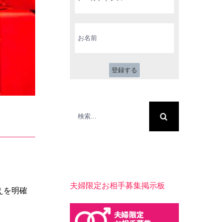
ル
ア
ド
お
レ
名
ス
前
*
検
索
…
夫婦限定お相手募集掲示板
えを明確