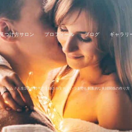
見つけ方サロン
プロフィール
ブログ
ギャラリ
ホーム
/
人生100年時代の夫婦のカタチ
/
いつまでも刺激的な夫婦関係の作り方