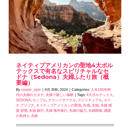
ネイティブアメリカンの聖地4大ボル
テックスで有名なスピリチャルなセ
ドナ（Sedona）夫婦ふたり旅（概
要編）
By
couple_style
|
9月 30th, 2024
|
Categories:
人生100年時
代の夫婦のカタチ
,
夫婦で新しい体験
|
Tags:
4大ボルテックス
,
SEDONA
,
カップル
,
グランドサークル
,
スピリチュアル
,
セド
ナ アリゾナ
,
ネイティブアメリカンの聖地
,
共感
,
夫婦
,
夫婦 感
謝 習慣
,
夫婦 旅行
,
夫婦 海外旅行
,
夫婦の協力
,
夫婦関係
,
感謝
の気持ち 夫婦