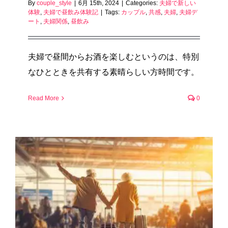
By
couple_style
|
6月 15th, 2024
|
Categories:
夫婦で新しい
体験
,
夫婦で昼飲み体験記
|
Tags:
カップル
,
共感
,
夫婦
,
夫婦デ
ート
,
夫婦関係
,
昼飲み
夫婦で昼間からお酒を楽しむというのは、特別
なひとときを共有する素晴らしい方時間です。
Read More
0