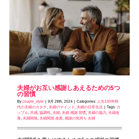
夫婦がお互い感謝しあえるための5つ
の習慣
By
couple_style
|
9月 28th, 2024
|
Categories:
人生100年時
代の夫婦のカタチ
,
夫婦のマインド
,
夫婦の日常生活
|
Tags:
カ
ップル
,
共感
,
協調性
,
夫婦
,
夫婦 感謝 習慣
,
夫婦の協力
,
夫婦改
善
,
夫婦関係
,
夫婦関係 改善
,
感謝の気持ち 夫婦