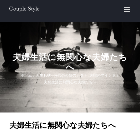
Skip
to
content
夫婦生活に無関心な夫婦たち
へ
ホーム
/
人生100年時代の夫婦のカタチ
,
夫婦のマインド
/
夫婦生活に無関心な夫婦たちへ
夫婦生活に無関心な夫婦たちへ