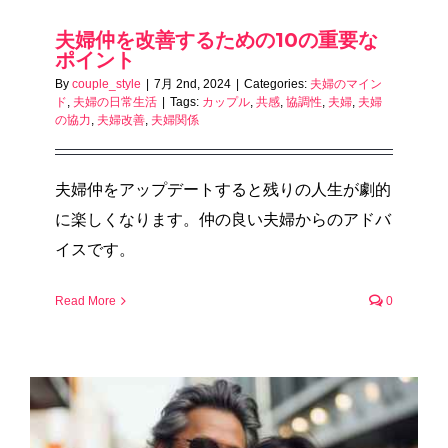
夫婦仲を改善するための10の重要な
ポイント
By
couple_style
|
7月 2nd, 2024
|
Categories:
夫婦のマイン
ド
,
夫婦の日常生活
|
Tags:
カップル
,
共感
,
協調性
,
夫婦
,
夫婦
の協力
,
夫婦改善
,
夫婦関係
夫婦仲をアップデートすると残りの人生が劇的
に楽しくなります。仲の良い夫婦からのアドバ
イスです。
Read More
0