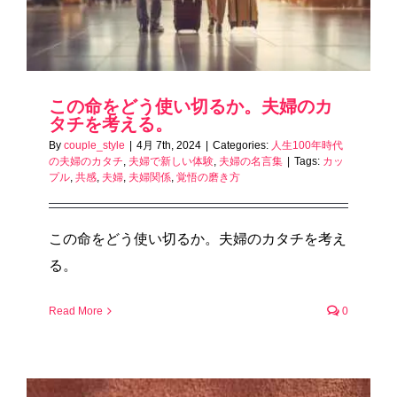
この命をどう使い切るか。夫婦のカ
タチを考える。
By
couple_style
|
4月 7th, 2024
|
Categories:
人生100年時代
の夫婦のカタチ
,
夫婦で新しい体験
,
夫婦の名言集
|
Tags:
カッ
プル
,
共感
,
夫婦
,
夫婦関係
,
覚悟の磨き方
この命をどう使い切るか。夫婦のカタチを考え
る。
Read More
0