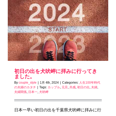
初日の出を犬吠岬に拝みに行ってき
ました。
By
couple_style
|
1月 4th, 2024
|
Categories:
人生100年時代
の夫婦のカタチ
|
Tags:
カップル
,
元旦
,
共感
,
初日の出
,
夫婦
,
夫婦関係
,
日本一
,
犬吠岬
日本一早い初日の出を千葉県犬吠岬に拝みに行