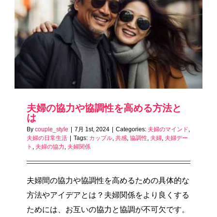
夫婦の協力や協調性を高める方法と
は
By
couple_style
|
7月 1st, 2024
|
Categories:
夫婦のマインド
,
夫婦の日常生活
|
Tags:
カップル
,
共感
,
協調性
,
夫婦
,
夫婦デー
ト
,
夫婦の協力
,
夫婦関係
夫婦間の協力や協調性を高めるための具体的な
方法やアイデアとは？夫婦関係をより良くする
ためには、お互いの協力と協調が不可欠です。