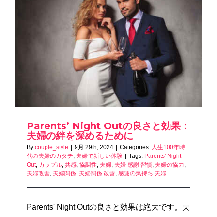
Parents’ Night Outの良さと効果：
夫婦の絆を深めるために
By
couple_style
|
9月 29th, 2024
|
Categories:
人生100年時
代の夫婦のカタチ
,
夫婦で新しい体験
|
Tags:
Parents' Night
Out
,
カップル
,
共感
,
協調性
,
夫婦
,
夫婦 感謝 習慣
,
夫婦の協力
,
夫婦改善
,
夫婦関係
,
夫婦関係 改善
,
感謝の気持ち 夫婦
Parents' Night Outの良さと効果は絶大です。夫