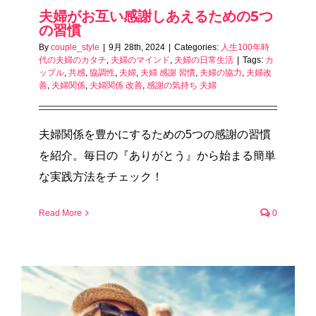
夫婦がお互い感謝しあえるための5つ
の習慣
By
couple_style
|
9月 28th, 2024
|
Categories:
人生100年時
代の夫婦のカタチ
,
夫婦のマインド
,
夫婦の日常生活
|
Tags:
カ
ップル
,
共感
,
協調性
,
夫婦
,
夫婦 感謝 習慣
,
夫婦の協力
,
夫婦改
善
,
夫婦関係
,
夫婦関係 改善
,
感謝の気持ち 夫婦
夫婦関係を豊かにするための5つの感謝の習慣
を紹介。毎日の『ありがとう』から始まる簡単
な実践方法をチェック！
Read More
0