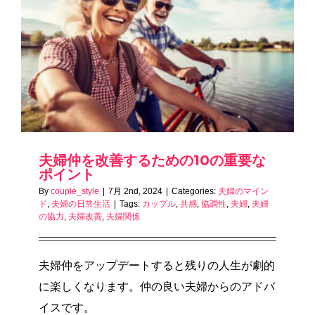
夫婦仲を改善するための10の重要な
ポイント
By
couple_style
|
7月 2nd, 2024
|
Categories:
夫婦のマイン
ド
,
夫婦の日常生活
|
Tags:
カップル
,
共感
,
協調性
,
夫婦
,
夫婦
の協力
,
夫婦改善
,
夫婦関係
夫婦仲をアップデートすると残りの人生が劇的
に楽しくなります。仲の良い夫婦からのアドバ
イスです。