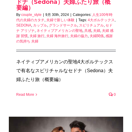
ドナ（Sedona）夫婦ふたり旅（概
要編）
By
couple_style
|
9月 30th, 2024
|
Categories:
人生100年時
代の夫婦のカタチ
,
夫婦で新しい体験
|
Tags:
4大ボルテックス
,
SEDONA
,
カップル
,
グランドサークル
,
スピリチュアル
,
セド
ナ アリゾナ
,
ネイティブアメリカンの聖地
,
共感
,
夫婦
,
夫婦 感
謝 習慣
,
夫婦 旅行
,
夫婦 海外旅行
,
夫婦の協力
,
夫婦関係
,
感謝
の気持ち 夫婦
ネイティブアメリカンの聖地4大ボルテックス
で有名なスピリチャルなセドナ（Sedona）夫
婦ふたり旅（概要編）
Read More
0