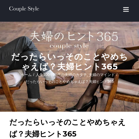
Skip
to
content
だったらいっそのことやめち
ゃえば？夫婦ヒント365
ホーム
/
人生100年時代の夫婦のカタチ
,
夫婦のマインド
/
だったらいっそのことやめちゃえば？夫婦ヒント365
だったらいっそのことやめちゃえ
ば？夫婦ヒント365