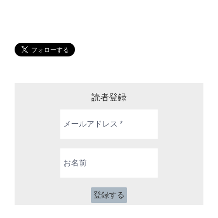
読者登録
メ
ー
ル
ア
お
ド
名
レ
前
ス
*