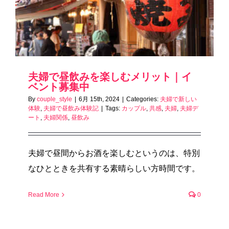
夫婦で昼飲みを楽しむメリット｜イ
ベント募集中
By
couple_style
|
6月 15th, 2024
|
Categories:
夫婦で新しい
体験
,
夫婦で昼飲み体験記
|
Tags:
カップル
,
共感
,
夫婦
,
夫婦デ
ート
,
夫婦関係
,
昼飲み
夫婦で昼間からお酒を楽しむというのは、特別
なひとときを共有する素晴らしい方時間です。
Read More
0