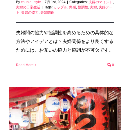
By
couple_style
|
7月 1st, 2024
|
Categories:
夫婦のマインド
,
夫婦の日常生活
|
Tags:
カップル
,
共感
,
協調性
,
夫婦
,
夫婦デー
ト
,
夫婦の協力
,
夫婦関係
夫婦間の協力や協調性を高めるための具体的な
方法やアイデアとは？夫婦関係をより良くする
ためには、お互いの協力と協調が不可欠です。
Read More
0