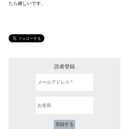
たら嬉しいです。
読者登録
メ
ー
ル
ア
お
ド
名
レ
前
ス
*