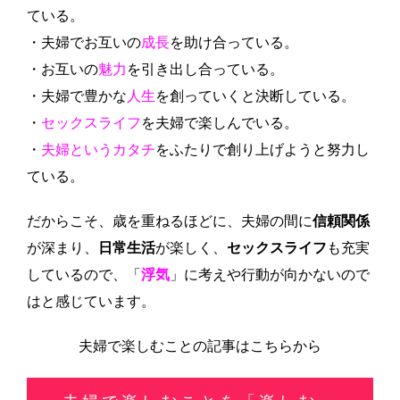
ている。
・夫婦でお互いの
成長
を助け合っている。
・お互いの
魅力
を引き出し合っている。
・夫婦で豊かな
人生
を創っていくと決断している。
・
セックスライフ
を夫婦で楽しんでいる。
・
夫婦というカタチ
をふたりで創り上げようと努力し
ている。
だからこそ、歳を重ねるほどに、夫婦の間に
信頼関係
が深まり、
日常生活
が楽しく、
セックスライフ
も充実
しているので、「
浮気
」に考えや行動が向かないので
はと感じています。
夫婦で楽しむことの記事はこちらから