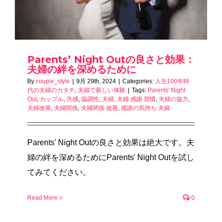
Parents’ Night Outの良さと効果：
夫婦の絆を深めるために
By
couple_style
|
9月 29th, 2024
|
Categories:
人生100年時
代の夫婦のカタチ
,
夫婦で新しい体験
|
Tags:
Parents' Night
Out
,
カップル
,
共感
,
協調性
,
夫婦
,
夫婦 感謝 習慣
,
夫婦の協力
,
夫婦改善
,
夫婦関係
,
夫婦関係 改善
,
感謝の気持ち 夫婦
Parents' Night Outの良さと効果は絶大です。夫
婦の絆を深めるためにParents' Night Outを試し
てみてください。
Read More
0