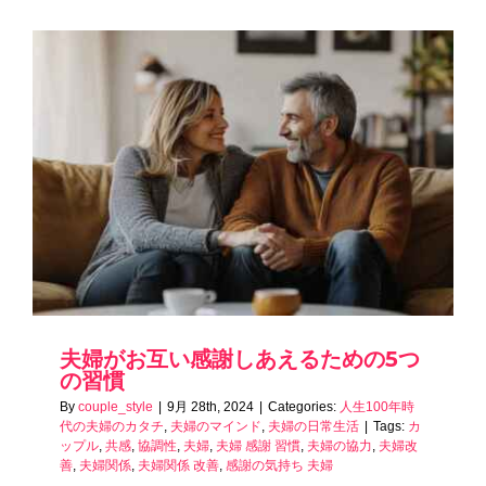
夫婦がお互い感謝しあえるための5つ
の習慣
By
couple_style
|
9月 28th, 2024
|
Categories:
人生100年時
代の夫婦のカタチ
,
夫婦のマインド
,
夫婦の日常生活
|
Tags:
カ
ップル
,
共感
,
協調性
,
夫婦
,
夫婦 感謝 習慣
,
夫婦の協力
,
夫婦改
善
,
夫婦関係
,
夫婦関係 改善
,
感謝の気持ち 夫婦