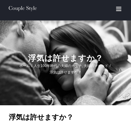
Skip
to
content
浮気は許せますか？
ホーム
/
人生100年時代の夫婦のカタチ
,
夫婦のマインド
/
浮気は許せますか？
浮気は許せますか？