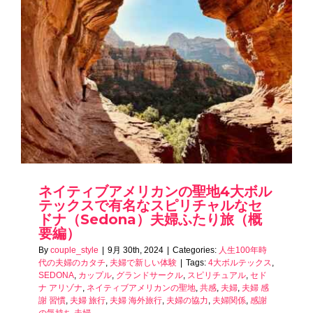
ネイティブアメリカンの聖地4大ボル
テックスで有名なスピリチャルなセ
ドナ（Sedona）夫婦ふたり旅（概
要編）
By
couple_style
|
9月 30th, 2024
|
Categories:
人生100年時
代の夫婦のカタチ
,
夫婦で新しい体験
|
Tags:
4大ボルテックス
,
SEDONA
,
カップル
,
グランドサークル
,
スピリチュアル
,
セド
ナ アリゾナ
,
ネイティブアメリカンの聖地
,
共感
,
夫婦
,
夫婦 感
謝 習慣
,
夫婦 旅行
,
夫婦 海外旅行
,
夫婦の協力
,
夫婦関係
,
感謝