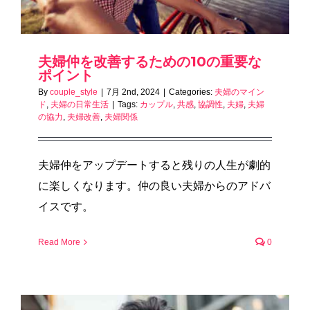
夫婦仲を改善するための10の重要な
ポイント
By
couple_style
|
7月 2nd, 2024
|
Categories:
夫婦のマイン
ド
,
夫婦の日常生活
|
Tags:
カップル
,
共感
,
協調性
,
夫婦
,
夫婦
の協力
,
夫婦改善
,
夫婦関係
夫婦仲をアップデートすると残りの人生が劇的
に楽しくなります。仲の良い夫婦からのアドバ
イスです。
Read More
0