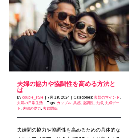
夫婦の協力や協調性を高める方法と
は
By
couple_style
|
7月 1st, 2024
|
Categories:
夫婦のマインド
,
夫婦の日常生活
|
Tags:
カップル
,
共感
,
協調性
,
夫婦
,
夫婦デー
ト
,
夫婦の協力
,
夫婦関係
夫婦間の協力や協調性を高めるための具体的な