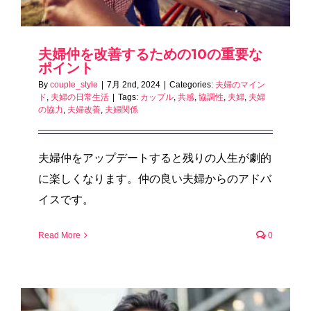
夫婦仲を改善するための10の重要な
ポイント
By
couple_style
|
7月 2nd, 2024
|
Categories:
夫婦のマイン
ド
,
夫婦の日常生活
|
Tags:
カップル
,
共感
,
協調性
,
夫婦
,
夫婦
の協力
,
夫婦改善
,
夫婦関係
夫婦仲をアップデートすると残りの人生が劇的
に楽しくなります。仲の良い夫婦からのアドバ
イスです。
Read More
0