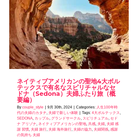
ネイティブアメリカンの聖地4大ボル
テックスで有名なスピリチャルなセ
ドナ（Sedona）夫婦ふたり旅（概
要編）
By
couple_style
|
9月 30th, 2024
|
Categories:
人生100年時
代の夫婦のカタチ
,
夫婦で新しい体験
|
Tags:
4大ボルテックス
,
SEDONA
,
カップル
,
グランドサークル
,
スピリチュアル
,
セド
ナ アリゾナ
,
ネイティブアメリカンの聖地
,
共感
,
夫婦
,
夫婦 感
謝 習慣
,
夫婦 旅行
,
夫婦 海外旅行
,
夫婦の協力
,
夫婦関係
,
感謝
の気持ち 夫婦