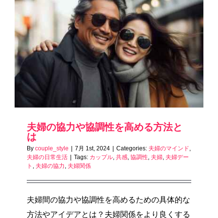
夫婦の協力や協調性を高める方法と
は
By
couple_style
|
7月 1st, 2024
|
Categories:
夫婦のマインド
,
夫婦の日常生活
|
Tags:
カップル
,
共感
,
協調性
,
夫婦
,
夫婦デー
ト
,
夫婦の協力
,
夫婦関係
夫婦間の協力や協調性を高めるための具体的な
方法やアイデアとは？夫婦関係をより良くする