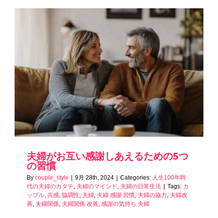
夫婦がお互い感謝しあえるための5つ
の習慣
By
couple_style
|
9月 28th, 2024
|
Categories:
人生100年時
代の夫婦のカタチ
,
夫婦のマインド
,
夫婦の日常生活
|
Tags:
カ
ップル
,
共感
,
協調性
,
夫婦
,
夫婦 感謝 習慣
,
夫婦の協力
,
夫婦改
善
,
夫婦関係
,
夫婦関係 改善
,
感謝の気持ち 夫婦