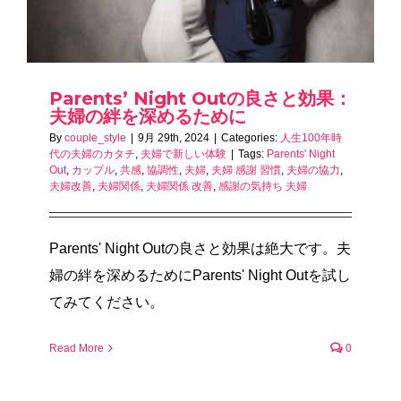
Parents’ Night Outの良さと効果：
夫婦の絆を深めるために
By
couple_style
|
9月 29th, 2024
|
Categories:
人生100年時
代の夫婦のカタチ
,
夫婦で新しい体験
|
Tags:
Parents' Night
Out
,
カップル
,
共感
,
協調性
,
夫婦
,
夫婦 感謝 習慣
,
夫婦の協力
,
夫婦改善
,
夫婦関係
,
夫婦関係 改善
,
感謝の気持ち 夫婦
Parents' Night Outの良さと効果は絶大です。夫
婦の絆を深めるためにParents' Night Outを試し
てみてください。
Read More
0