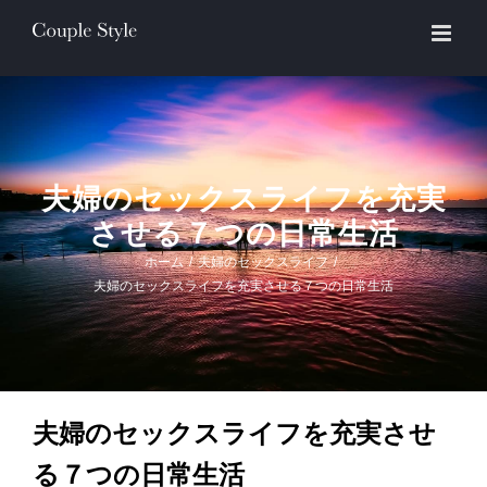
Skip
to
content
夫婦のセックスライフを充実
させる７つの日常生活
ホーム
/
夫婦のセックスライフ
/
夫婦のセックスライフを充実させる７つの日常生活
夫婦のセックスライフを充実させ
る７つの日常生活