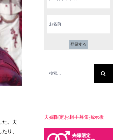
ル
ア
ド
お
レ
名
ス
前
*
検
索
…
夫婦限定お相手募集掲示板
した。夫
したり、