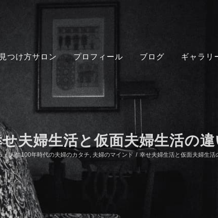
見つけ方サロン
プロフィール
ブログ
ギャラリ
幸せ夫婦生活と仮面夫婦生活の違
ム
/
人生100年時代の夫婦のカタチ
,
夫婦のマインド
/
幸せ夫婦生活と仮面夫婦生活