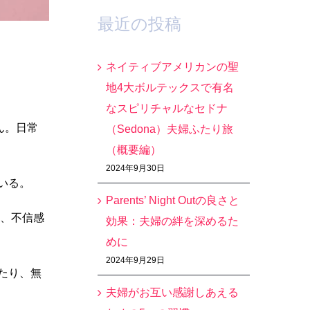
最近の投稿
ネイティブアメリカンの聖
地4大ボルテックスで有名
なスピリチャルなセドナ
ん。日常
（Sedona）夫婦ふたり旅
（概要編）
2024年9月30日
いる。
Parents’ Night Outの良さと
、不信感
効果：夫婦の絆を深めるた
めに
2024年9月29日
たり、無
夫婦がお互い感謝しあえる