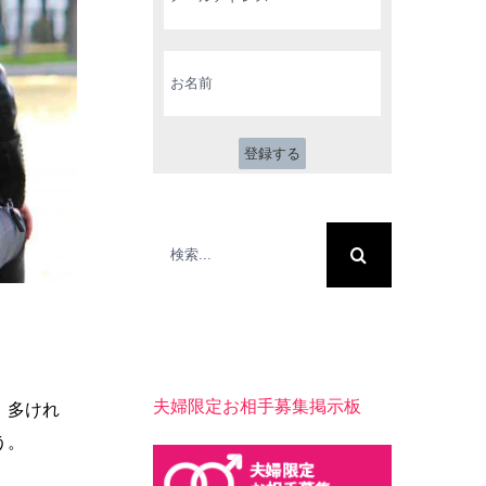
ル
ア
ド
お
レ
名
ス
前
*
検
索
…
夫婦限定お相手募集掲示板
、多けれ
う。