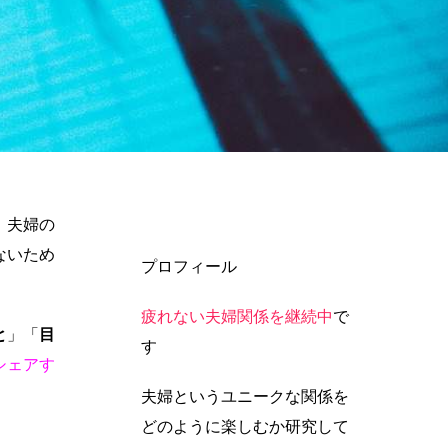
。夫婦の
ないため
プロフィール
疲れない夫婦関係を継続中
で
と
」「
目
す
シェアす
夫婦というユニークな関係を
どのように楽しむか研究して