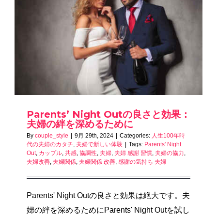
Parents’ Night Outの良さと効果：
夫婦の絆を深めるために
By
couple_style
|
9月 29th, 2024
|
Categories:
人生100年時
代の夫婦のカタチ
,
夫婦で新しい体験
|
Tags:
Parents' Night
Out
,
カップル
,
共感
,
協調性
,
夫婦
,
夫婦 感謝 習慣
,
夫婦の協力
,
夫婦改善
,
夫婦関係
,
夫婦関係 改善
,
感謝の気持ち 夫婦
Parents' Night Outの良さと効果は絶大です。夫
婦の絆を深めるためにParents' Night Outを試し