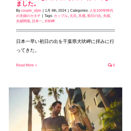
ました。
By
couple_style
|
1月 4th, 2024
|
Categories:
人生100年時代
の夫婦のカタチ
|
Tags:
カップル
,
元旦
,
共感
,
初日の出
,
夫婦
,
夫婦関係
,
日本一
,
犬吠岬
日本一早い初日の出を千葉県犬吠岬に拝みに行
ってきた。
Read More
0