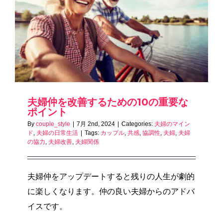
夫婦仲を改善するための10の重要な
ポイント
By
couple_style
|
7月 2nd, 2024
|
Categories:
夫婦のマイン
ド
,
夫婦の日常生活
|
Tags:
カップル
,
共感
,
協調性
,
夫婦
,
夫婦
の協力
,
夫婦改善
,
夫婦関係
夫婦仲をアップデートすると残りの人生が劇的
に楽しくなります。仲の良い夫婦からのアドバ
イスです。