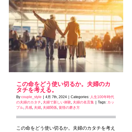
この命をどう使い切るか。夫婦のカ
タチを考える。
By
couple_style
|
4月 7th, 2024
|
Categories:
人生100年時代
の夫婦のカタチ
,
夫婦で新しい体験
,
夫婦の名言集
|
Tags:
カッ
プル
,
共感
,
夫婦
,
夫婦関係
,
覚悟の磨き方
この命をどう使い切るか。夫婦のカタチを考え