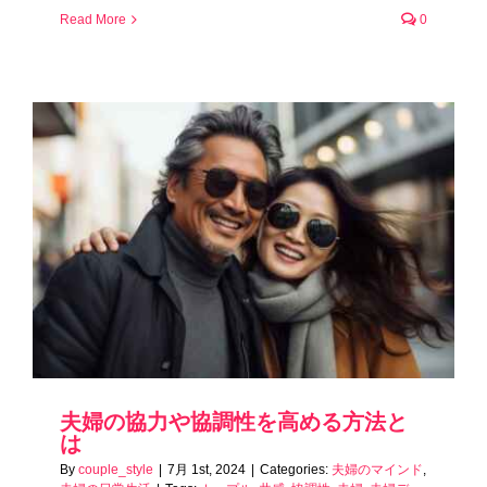
Read More
0
夫婦の協力や協調性を高める方法と
は
By
couple_style
|
7月 1st, 2024
|
Categories:
夫婦のマインド
,