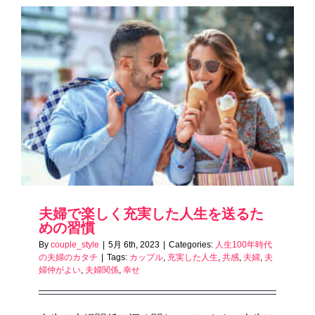
夫婦で楽しく充実した人生を送るた
めの習慣
By
couple_style
|
5月 6th, 2023
|
Categories:
人生100年時代
の夫婦のカタチ
|
Tags:
カップル
,
充実した人生
,
共感
,
夫婦
,
夫
婦仲がよい
,
夫婦関係
,
幸せ