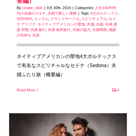
要編）
By
couple_style
|
9月 30th, 2024
|
Categories:
人生100年時
代の夫婦のカタチ
,
夫婦で新しい体験
|
Tags:
4大ボルテックス
,
SEDONA
,
カップル
,
グランドサークル
,
スピリチュアル
,
セド
ナ アリゾナ
,
ネイティブアメリカンの聖地
,
共感
,
夫婦
,
夫婦 感
謝 習慣
,
夫婦 旅行
,
夫婦 海外旅行
,
夫婦の協力
,
夫婦関係
,
感謝
の気持ち 夫婦
ネイティブアメリカンの聖地4大ボルテックス
で有名なスピリチャルなセドナ（Sedona）夫
婦ふたり旅（概要編）
Read More
0