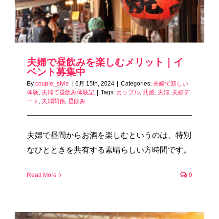
夫婦で昼飲みを楽しむメリット｜イ
ベント募集中
By
couple_style
|
6月 15th, 2024
|
Categories:
夫婦で新しい
体験
,
夫婦で昼飲み体験記
|
Tags:
カップル
,
共感
,
夫婦
,
夫婦デ
ート
,
夫婦関係
,
昼飲み
夫婦で昼間からお酒を楽しむというのは、特別
なひとときを共有する素晴らしい方時間です。
Read More
0