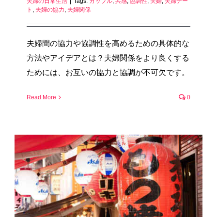
夫婦の日常生活
|
Tags:
カップル
,
共感
,
協調性
,
夫婦
,
夫婦デー
ト
,
夫婦の協力
,
夫婦関係
夫婦間の協力や協調性を高めるための具体的な
方法やアイデアとは？夫婦関係をより良くする
ためには、お互いの協力と協調が不可欠です。
Read More
0