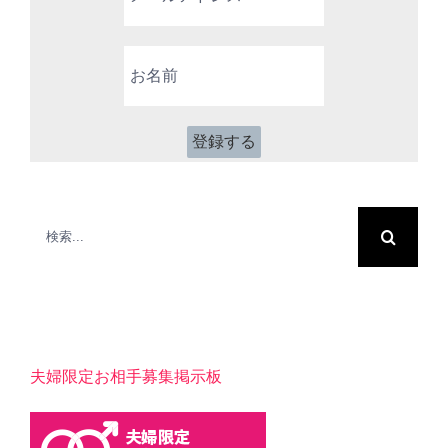
ル
ア
お
ド
名
レ
前
ス
*
検
索
…
夫婦限定お相手募集掲示板