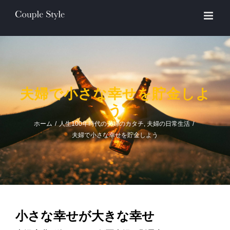
Skip
to
content
夫婦で小さな幸せを貯金しよ
う
ホーム
/
人生100年時代の夫婦のカタチ
,
夫婦の日常生活
/
夫婦で小さな幸せを貯金しよう
小さな幸せが大きな幸せ