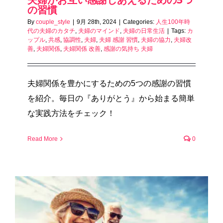
の習慣
By
couple_style
|
9月 28th, 2024
|
Categories:
人生100年時
代の夫婦のカタチ
,
夫婦のマインド
,
夫婦の日常生活
|
Tags:
カ
ップル
,
共感
,
協調性
,
夫婦
,
夫婦 感謝 習慣
,
夫婦の協力
,
夫婦改
善
,
夫婦関係
,
夫婦関係 改善
,
感謝の気持ち 夫婦
夫婦関係を豊かにするための5つの感謝の習慣
を紹介。毎日の『ありがとう』から始まる簡単
な実践方法をチェック！
Read More
0