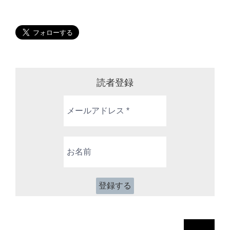
読者登録
メ
ー
ル
ア
お
ド
名
レ
前
ス
*
検