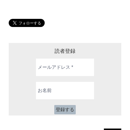
読者登録
メ
ー
ル
ア
お
ド
名
レ
前
ス
*