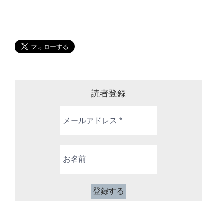
読者登録
メ
ー
ル
ア
お
ド
名
レ
前
ス
*