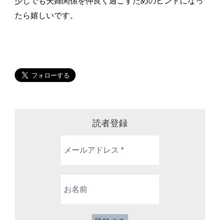
少しでも夫婦関係を仲良く過ごすためのヒントになっ
たら嬉しいです。
読者登録
メ
ー
ル
ア
お
ド
名
レ
前
ス
*