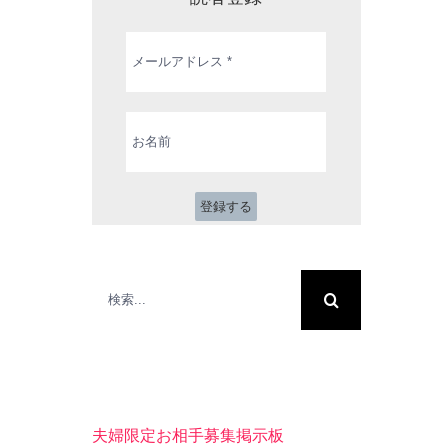
メ
ー
ル
ア
ド
お
レ
名
ス
前
*
検
索
…
夫婦限定お相手募集掲示板