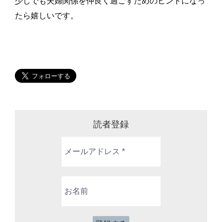
少しでも夫婦関係を仲良く過ごすためのヒントになっ
たら嬉しいです。
読者登録
メ
ー
ル
ア
お
ド
名
レ
前
ス
*