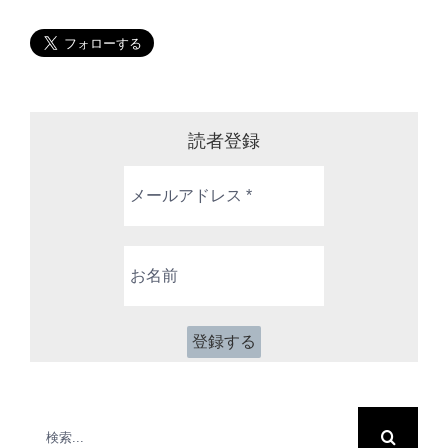
読者登録
メ
ー
ル
ア
お
ド
名
レ
前
ス
*
検