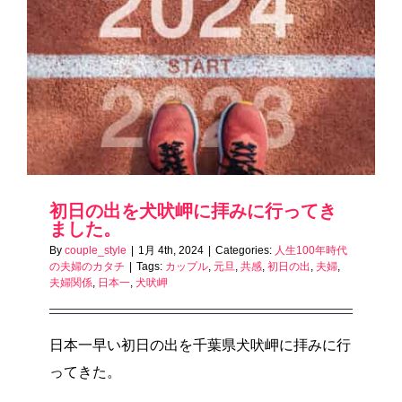
初日の出を犬吠岬に拝みに行ってき
ました。
By
couple_style
|
1月 4th, 2024
|
Categories:
人生100年時代
の夫婦のカタチ
|
Tags:
カップル
,
元旦
,
共感
,
初日の出
,
夫婦
,
夫婦関係
,
日本一
,
犬吠岬
日本一早い初日の出を千葉県犬吠岬に拝みに行
ってきた。