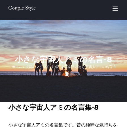
Skip
to
content
小さな宇宙人アミの名言-8
ホーム
/
夫婦のマインド
,
夫婦の名言集
/
小さな宇宙人アミの名言-8
小さな宇宙人アミの名言集-8
小さな宇宙人アミの名言集です。昔の純粋な気持ちを