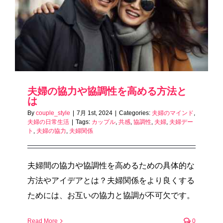
夫婦の協力や協調性を高める方法と
は
By
couple_style
|
7月 1st, 2024
|
Categories:
夫婦のマインド
,
夫婦の日常生活
|
Tags:
カップル
,
共感
,
協調性
,
夫婦
,
夫婦デー
ト
,
夫婦の協力
,
夫婦関係
夫婦間の協力や協調性を高めるための具体的な
方法やアイデアとは？夫婦関係をより良くする
ためには、お互いの協力と協調が不可欠です。
Read More
0