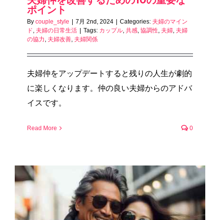
夫婦仲を改善するための10の重要な
ポイント
By
couple_style
|
7月 2nd, 2024
|
Categories:
夫婦のマイン
ド
,
夫婦の日常生活
|
Tags:
カップル
,
共感
,
協調性
,
夫婦
,
夫婦
の協力
,
夫婦改善
,
夫婦関係
夫婦仲をアップデートすると残りの人生が劇的
に楽しくなります。仲の良い夫婦からのアドバ
イスです。
Read More
0