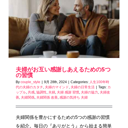
夫婦がお互い感謝しあえるための5つ
の習慣
By
couple_style
|
9月 28th, 2024
|
Categories:
人生100年時
代の夫婦のカタチ
,
夫婦のマインド
,
夫婦の日常生活
|
Tags:
カ
ップル
,
共感
,
協調性
,
夫婦
,
夫婦 感謝 習慣
,
夫婦の協力
,
夫婦改
善
,
夫婦関係
,
夫婦関係 改善
,
感謝の気持ち 夫婦
夫婦関係を豊かにするための5つの感謝の習慣
を紹介。毎日の『ありがとう』から始まる簡単