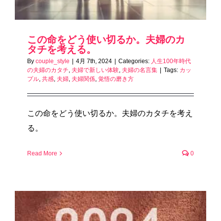
この命をどう使い切るか。夫婦のカ
タチを考える。
By
couple_style
|
4月 7th, 2024
|
Categories:
人生100年時代
の夫婦のカタチ
,
夫婦で新しい体験
,
夫婦の名言集
|
Tags:
カッ
プル
,
共感
,
夫婦
,
夫婦関係
,
覚悟の磨き方
この命をどう使い切るか。夫婦のカタチを考え
る。
Read More
0