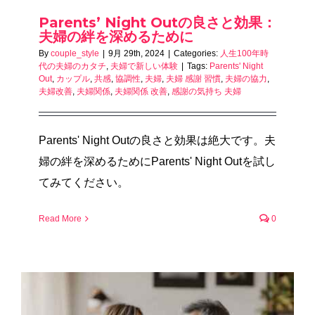
Parents’ Night Outの良さと効果：
夫婦の絆を深めるために
By
couple_style
|
9月 29th, 2024
|
Categories:
人生100年時
代の夫婦のカタチ
,
夫婦で新しい体験
|
Tags:
Parents' Night
Out
,
カップル
,
共感
,
協調性
,
夫婦
,
夫婦 感謝 習慣
,
夫婦の協力
,
夫婦改善
,
夫婦関係
,
夫婦関係 改善
,
感謝の気持ち 夫婦
Parents' Night Outの良さと効果は絶大です。夫
婦の絆を深めるためにParents' Night Outを試し
てみてください。
Read More
0