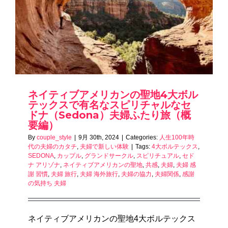
ネイティブアメリカンの聖地4大ボル
テックスで有名なスピリチャルなセ
ドナ（Sedona）夫婦ふたり旅（概
要編）
By
couple_style
|
9月 30th, 2024
|
Categories:
人生100年時
代の夫婦のカタチ
,
夫婦で新しい体験
|
Tags:
4大ボルテックス
,
SEDONA
,
カップル
,
グランドサークル
,
スピリチュアル
,
セド
ナ アリゾナ
,
ネイティブアメリカンの聖地
,
共感
,
夫婦
,
夫婦 感
謝 習慣
,
夫婦 旅行
,
夫婦 海外旅行
,
夫婦の協力
,
夫婦関係
,
感謝
の気持ち 夫婦
ネイティブアメリカンの聖地4大ボルテックス