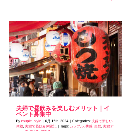
夫婦で昼飲みを楽しむメリット｜イ
ベント募集中
By
couple_style
|
6月 15th, 2024
|
Categories:
夫婦で新しい
体験
,
夫婦で昼飲み体験記
|
Tags:
カップル
,
共感
,
夫婦
,
夫婦デ