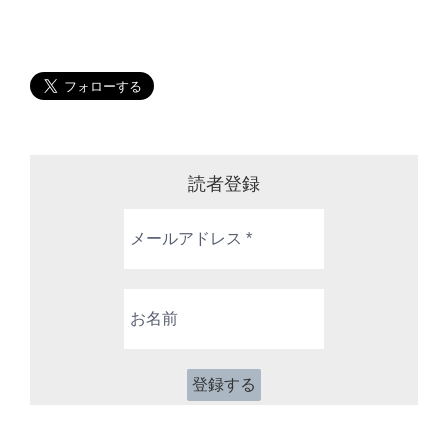
読者登録
メ
ー
ル
ア
お
ド
名
レ
前
ス
*