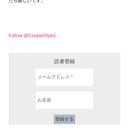
たら嬉しいです。
Follow @CoupleStyle1
読者登録
メ
ー
ル
ア
お
ド
名
レ
前
ス
*