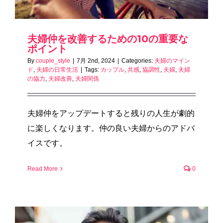
夫婦仲を改善するための10の重要な
ポイント
By
couple_style
|
7月 2nd, 2024
|
Categories:
夫婦のマイン
ド
,
夫婦の日常生活
|
Tags:
カップル
,
共感
,
協調性
,
夫婦
,
夫婦
の協力
,
夫婦改善
,
夫婦関係
夫婦仲をアップデートすると残りの人生が劇的
に楽しくなります。仲の良い夫婦からのアドバ
イスです。
Read More
0