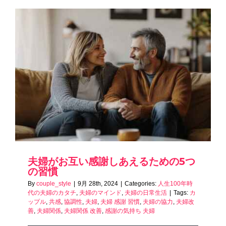
夫婦がお互い感謝しあえるための5つ
の習慣
By
couple_style
|
9月 28th, 2024
|
Categories:
人生100年時
代の夫婦のカタチ
,
夫婦のマインド
,
夫婦の日常生活
|
Tags:
カ
ップル
,
共感
,
協調性
,
夫婦
,
夫婦 感謝 習慣
,
夫婦の協力
,
夫婦改
善
,
夫婦関係
,
夫婦関係 改善
,
感謝の気持ち 夫婦