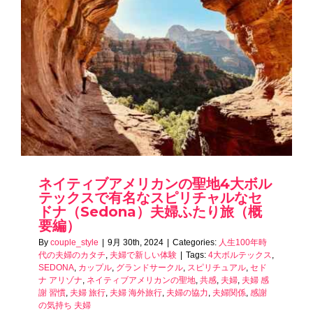
ネイティブアメリカンの聖地4大ボル
テックスで有名なスピリチャルなセ
ドナ（Sedona）夫婦ふたり旅（概
要編）
By
couple_style
|
9月 30th, 2024
|
Categories:
人生100年時
代の夫婦のカタチ
,
夫婦で新しい体験
|
Tags:
4大ボルテックス
,
SEDONA
,
カップル
,
グランドサークル
,
スピリチュアル
,
セド
ナ アリゾナ
,
ネイティブアメリカンの聖地
,
共感
,
夫婦
,
夫婦 感
謝 習慣
,
夫婦 旅行
,
夫婦 海外旅行
,
夫婦の協力
,
夫婦関係
,
感謝
の気持ち 夫婦