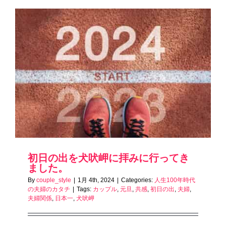
初日の出を犬吠岬に拝みに行ってき
ました。
By
couple_style
|
1月 4th, 2024
|
Categories:
人生100年時代
の夫婦のカタチ
|
Tags:
カップル
,
元旦
,
共感
,
初日の出
,
夫婦
,
夫婦関係
,
日本一
,
犬吠岬