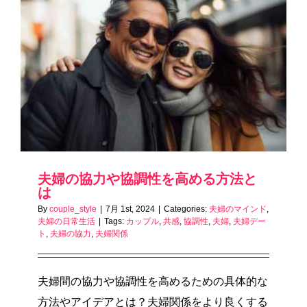
夫婦の協力や協調性を高める方法と
は
By
couple_style
|
7月 1st, 2024
|
Categories:
夫婦のマインド
,
夫婦の日常生活
|
Tags:
カップル
,
共感
,
協調性
,
夫婦
,
夫婦デー
ト
,
夫婦の協力
,
夫婦関係
夫婦間の協力や協調性を高めるための具体的な
方法やアイデアとは？夫婦関係をより良くする