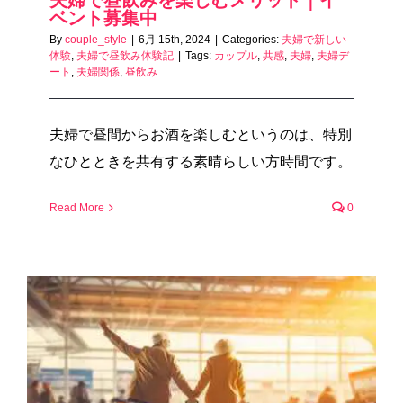
ベント募集中
By
couple_style
|
6月 15th, 2024
|
Categories:
夫婦で新しい
体験
,
夫婦で昼飲み体験記
|
Tags:
カップル
,
共感
,
夫婦
,
夫婦デ
ート
,
夫婦関係
,
昼飲み
夫婦で昼間からお酒を楽しむというのは、特別
なひとときを共有する素晴らしい方時間です。
Read More
0