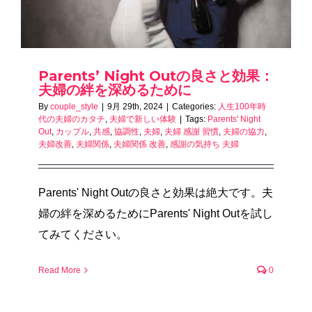
Parents’ Night Outの良さと効果：
夫婦の絆を深めるために
By
couple_style
|
9月 29th, 2024
|
Categories:
人生100年時
代の夫婦のカタチ
,
夫婦で新しい体験
|
Tags:
Parents' Night
Out
,
カップル
,
共感
,
協調性
,
夫婦
,
夫婦 感謝 習慣
,
夫婦の協力
,
夫婦改善
,
夫婦関係
,
夫婦関係 改善
,
感謝の気持ち 夫婦
Parents' Night Outの良さと効果は絶大です。夫
婦の絆を深めるためにParents' Night Outを試し
てみてください。
Read More
0