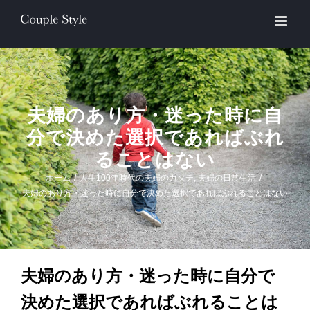
Skip
to
content
夫婦のあり方・迷った時に自
分で決めた選択であればぶれ
ることはない
ホーム
/
人生100年時代の夫婦のカタチ
,
夫婦の日常生活
/
夫婦のあり方・迷った時に自分で決めた選択であればぶれることはない
夫婦のあり方・迷った時に自分で
決めた選択であればぶれることは