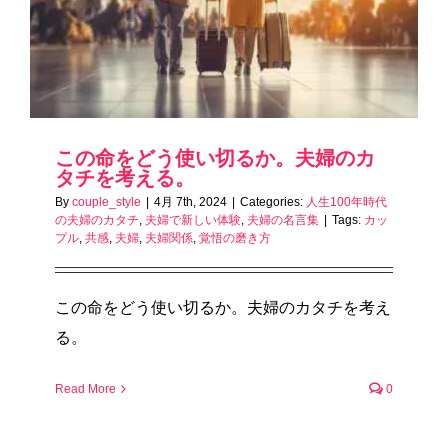
この命をどう使い切るか。夫婦のカ
タチを考える。
By
couple_style
|
4月 7th, 2024
|
Categories:
人生100年時代
の夫婦のカタチ
,
夫婦で新しい体験
,
夫婦の名言集
|
Tags:
カッ
プル
,
共感
,
夫婦
,
夫婦関係
,
覚悟の磨き方
この命をどう使い切るか。夫婦のカタチを考え
る。
Read More
0