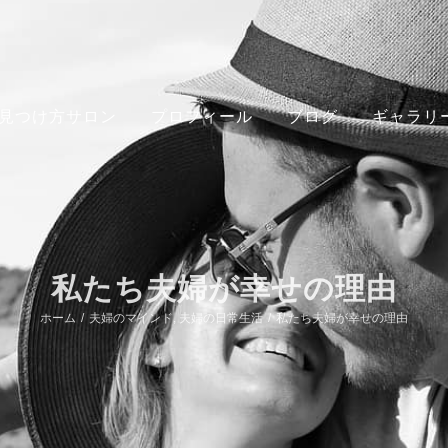
見つけ方サロン
プロフィール
ブログ
ギャラリ
私たち夫婦が幸せの理由
ホーム
/
夫婦のマインド
,
夫婦の日常生活
/
私たち夫婦が幸せの理由