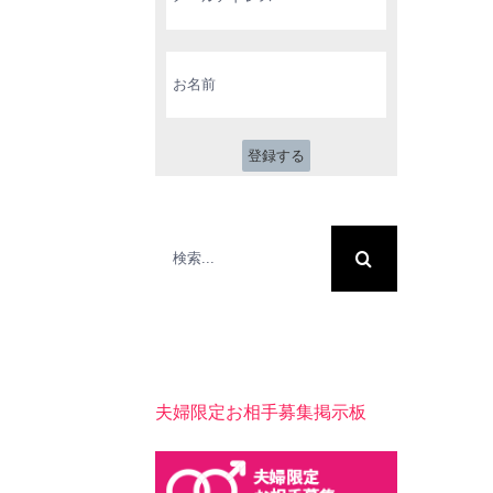
ル
ア
ド
お
レ
名
ス
前
*
検
索
…
夫婦限定お相手募集掲示板