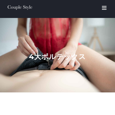
Skip
to
content
4大ボルテックス