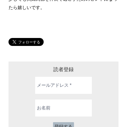
たら嬉しいです。
読者登録
メ
ー
ル
ア
お
ド
名
レ
前
ス
*