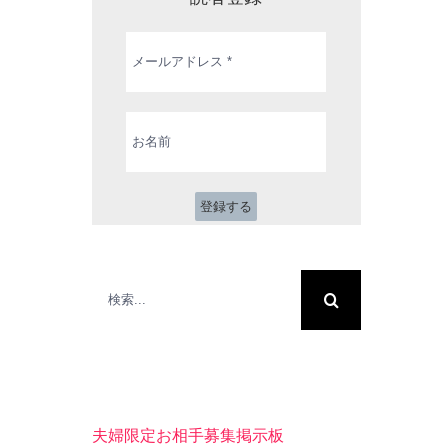
メ
ー
ル
ア
ド
お
レ
名
ス
前
*
検
索
…
夫婦限定お相手募集掲示板