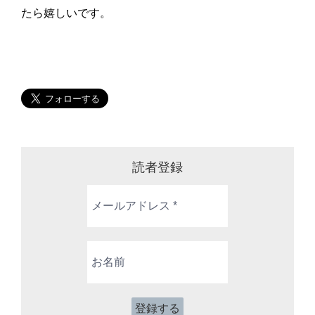
たら嬉しいです。
読者登録
メ
ー
ル
ア
お
ド
名
レ
前
ス
*