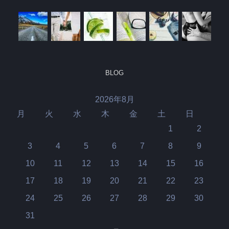
BLOG
2026年8月
月
火
水
木
金
土
日
1
2
3
4
5
6
7
8
9
10
11
12
13
14
15
16
17
18
19
20
21
22
23
24
25
26
27
28
29
30
31