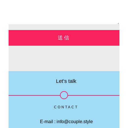
Let’s talk
CONTACT
E-mail : info@couple.style