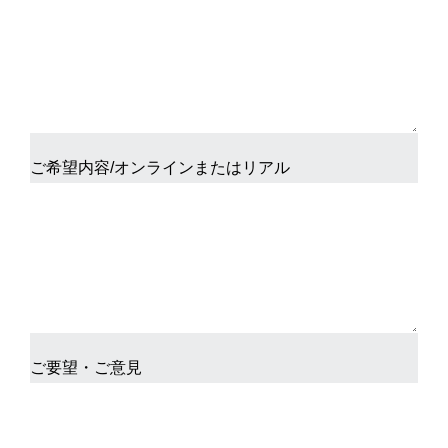
ご希望内容/オンラインまたはリアル
ご要望・ご意見