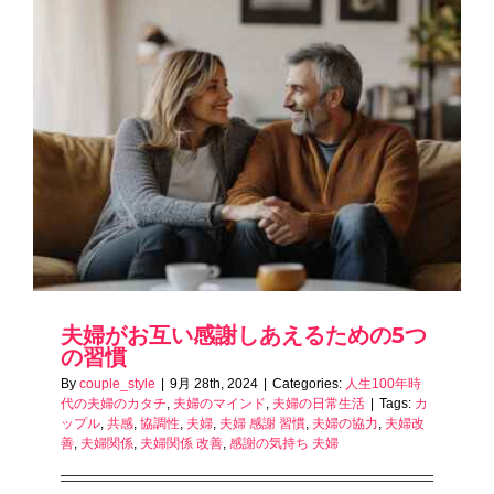
夫婦がお互い感謝しあえるための5つ
の習慣
By
couple_style
|
9月 28th, 2024
|
Categories:
人生100年時
代の夫婦のカタチ
,
夫婦のマインド
,
夫婦の日常生活
|
Tags:
カ
ップル
,
共感
,
協調性
,
夫婦
,
夫婦 感謝 習慣
,
夫婦の協力
,
夫婦改
善
,
夫婦関係
,
夫婦関係 改善
,
感謝の気持ち 夫婦