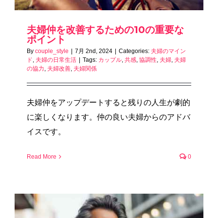
夫婦仲を改善するための10の重要な
ポイント
By
couple_style
|
7月 2nd, 2024
|
Categories:
夫婦のマイン
ド
,
夫婦の日常生活
|
Tags:
カップル
,
共感
,
協調性
,
夫婦
,
夫婦
の協力
,
夫婦改善
,
夫婦関係
夫婦仲をアップデートすると残りの人生が劇的
に楽しくなります。仲の良い夫婦からのアドバ
イスです。
Read More
0