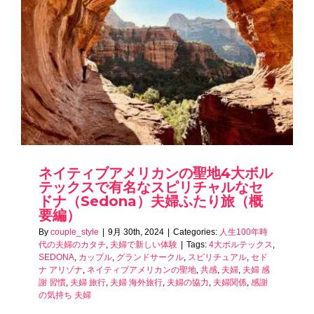
ネイティブアメリカンの聖地4大ボル
テックスで有名なスピリチャルなセ
ドナ（Sedona）夫婦ふたり旅（概
要編）
By
couple_style
|
9月 30th, 2024
|
Categories:
人生100年時
代の夫婦のカタチ
,
夫婦で新しい体験
|
Tags:
4大ボルテックス
,
SEDONA
,
カップル
,
グランドサークル
,
スピリチュアル
,
セド
ナ アリゾナ
,
ネイティブアメリカンの聖地
,
共感
,
夫婦
,
夫婦 感
謝 習慣
,
夫婦 旅行
,
夫婦 海外旅行
,
夫婦の協力
,
夫婦関係
,
感謝
の気持ち 夫婦