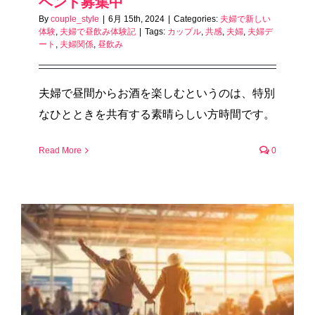
ベント募集中
By
couple_style
|
6月 15th, 2024
|
Categories:
夫婦で新しい
体験
,
夫婦で昼飲み体験記
|
Tags:
カップル
,
共感
,
夫婦
,
夫婦デ
ート
,
夫婦関係
,
昼飲み
夫婦で昼間からお酒を楽しむというのは、特別
なひとときを共有する素晴らしい方時間です。
Read More
0