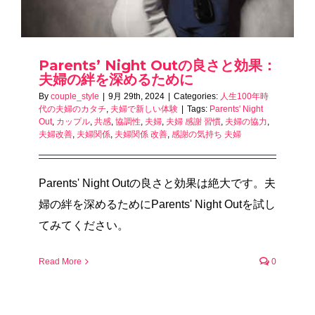
Parents’ Night Outの良さと効果：
夫婦の絆を深めるために
By
couple_style
|
9月 29th, 2024
|
Categories:
人生100年時
代の夫婦のカタチ
,
夫婦で新しい体験
|
Tags:
Parents' Night
Out
,
カップル
,
共感
,
協調性
,
夫婦
,
夫婦 感謝 習慣
,
夫婦の協力
,
夫婦改善
,
夫婦関係
,
夫婦関係 改善
,
感謝の気持ち 夫婦
Parents' Night Outの良さと効果は絶大です。夫
婦の絆を深めるためにParents' Night Outを試し
てみてください。
Read More
0