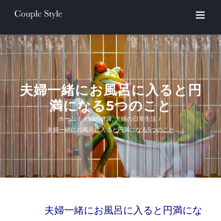
Skip
to
content
夫婦一緒にお風呂に入ると円
満になる5つのこと
ホーム
/
夫婦の健康
,
夫婦の日常生活
/
夫婦一緒にお風呂に入ると円満になる5つのこと
夫婦一緒にお風呂に入ると円満にな