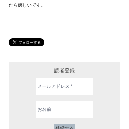
たら嬉しいです。
読者登録
メ
ー
ル
ア
お
ド
名
レ
前
ス
*