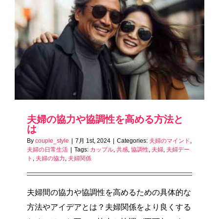
夫婦の協力や協調性を高める方法と
は
By
couple_style
|
7月 1st, 2024
|
Categories:
夫婦のマインド
,
夫婦の日常生活
|
Tags:
カップル
,
共感
,
協調性
,
夫婦
,
夫婦デー
ト
,
夫婦の協力
,
夫婦関係
夫婦間の協力や協調性を高めるための具体的な
方法やアイデアとは？夫婦関係をより良くする