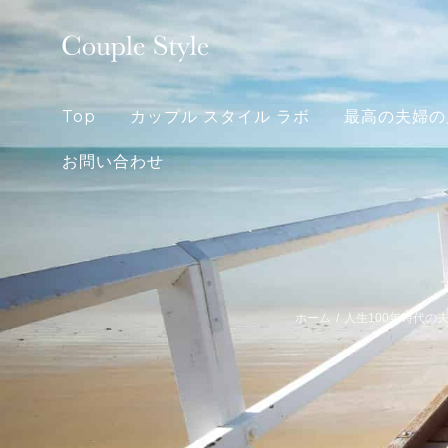
Skip
to
content
Top
カップル スタイル ラボ
最高の夫婦の
お問い合わせ
ホーム
/
人生100年時代の