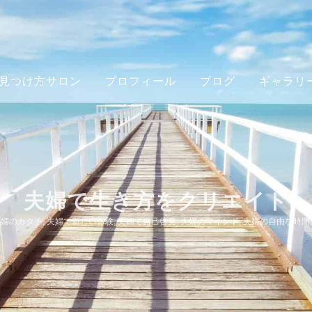
見つけ方サロン
プロフィール
ブログ
ギャラリ
夫婦で生き方をクリエイト
夫婦のカタチ
,
夫婦で新しい体験
,
夫婦で自己啓発
,
夫婦のマインド
,
夫婦の自由な時間