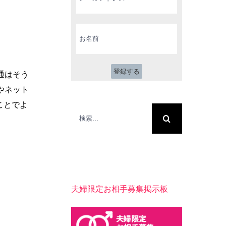
ル
ア
ド
お
レ
名
ス
前
*
通はそう
やネット
ことでよ
検
索
…
夫婦限定お相手募集掲示板