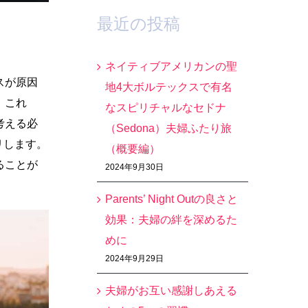
最近の投稿
ネイティブアメリカンの聖
ンスが原因
地4大ボルテックスで有名
、これ
なスピリチャルなセドナ
考える必
（Sedona）夫婦ふたり旅
リします。
（概要編）
ることが
2024年9月30日
Parents’ Night Outの良さと
効果：夫婦の絆を深めるた
めに
2024年9月29日
夫婦がお互い感謝しあえる