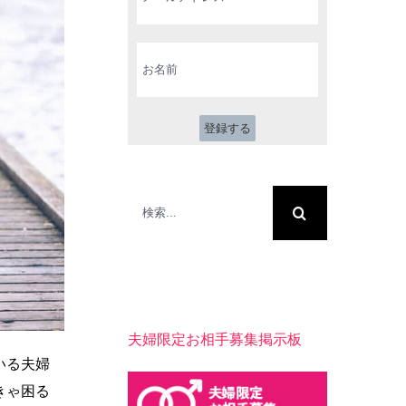
ル
ア
ド
お
レ
名
ス
前
*
検
索
…
夫婦限定お相手募集掲示板
いる夫婦
きゃ困る