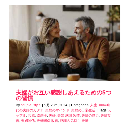
夫婦がお互い感謝しあえるための5つ
の習慣
By
couple_style
|
9月 28th, 2024
|
Categories:
人生100年時
代の夫婦のカタチ
,
夫婦のマインド
,
夫婦の日常生活
|
Tags:
カ
ップル
,
共感
,
協調性
,
夫婦
,
夫婦 感謝 習慣
,
夫婦の協力
,
夫婦改
善
,
夫婦関係
,
夫婦関係 改善
,
感謝の気持ち 夫婦