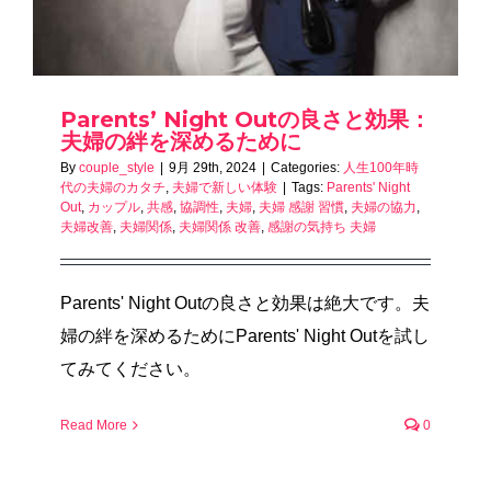
Parents’ Night Outの良さと効果：
夫婦の絆を深めるために
By
couple_style
|
9月 29th, 2024
|
Categories:
人生100年時
代の夫婦のカタチ
,
夫婦で新しい体験
|
Tags:
Parents' Night
Out
,
カップル
,
共感
,
協調性
,
夫婦
,
夫婦 感謝 習慣
,
夫婦の協力
,
夫婦改善
,
夫婦関係
,
夫婦関係 改善
,
感謝の気持ち 夫婦
Parents' Night Outの良さと効果は絶大です。夫
婦の絆を深めるためにParents' Night Outを試し
てみてください。
Read More
0