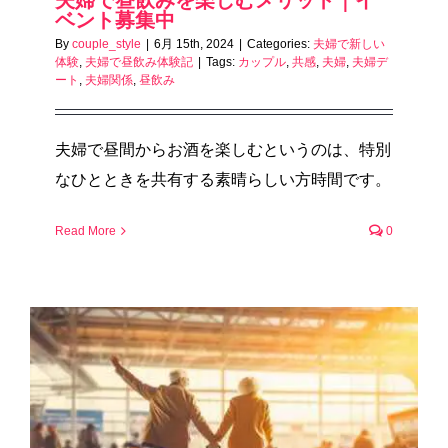
ベント募集中
By
couple_style
|
6月 15th, 2024
|
Categories:
夫婦で新しい
体験
,
夫婦で昼飲み体験記
|
Tags:
カップル
,
共感
,
夫婦
,
夫婦デ
ート
,
夫婦関係
,
昼飲み
夫婦で昼間からお酒を楽しむというのは、特別
なひとときを共有する素晴らしい方時間です。
Read More
0