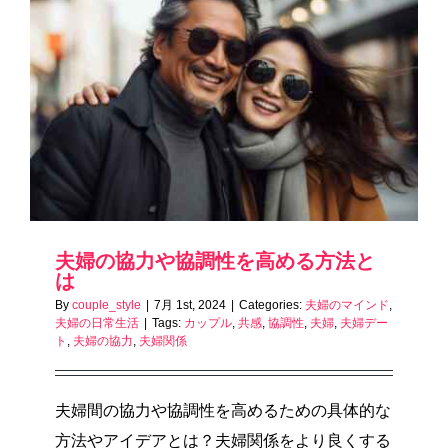
夫婦の協力や協調性を高める方法と
は
By
couple_style
|
7月 1st, 2024
|
Categories:
夫婦のマインド
,
夫婦の日常生活
|
Tags:
カップル
,
共感
,
協調性
,
夫婦
,
夫婦デー
ト
,
夫婦の協力
,
夫婦関係
夫婦間の協力や協調性を高めるための具体的な
方法やアイデアとは？夫婦関係をより良くする