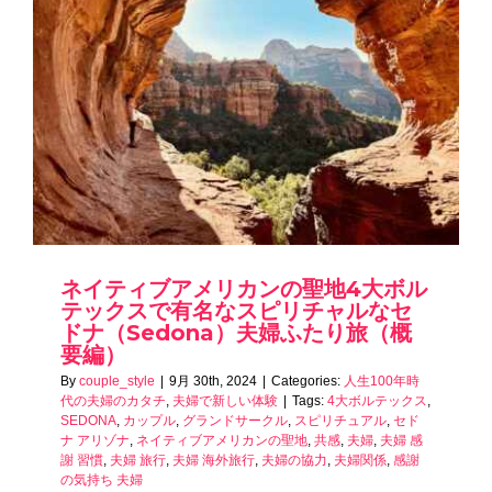
ネイティブアメリカンの聖地4大ボル
テックスで有名なスピリチャルなセ
ドナ（Sedona）夫婦ふたり旅（概
要編）
By
couple_style
|
9月 30th, 2024
|
Categories:
人生100年時
代の夫婦のカタチ
,
夫婦で新しい体験
|
Tags:
4大ボルテックス
,
SEDONA
,
カップル
,
グランドサークル
,
スピリチュアル
,
セド
ナ アリゾナ
,
ネイティブアメリカンの聖地
,
共感
,
夫婦
,
夫婦 感
謝 習慣
,
夫婦 旅行
,
夫婦 海外旅行
,
夫婦の協力
,
夫婦関係
,
感謝
の気持ち 夫婦