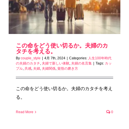
この命をどう使い切るか。夫婦のカ
タチを考える。
By
couple_style
|
4月 7th, 2024
|
Categories:
人生100年時代
の夫婦のカタチ
,
夫婦で新しい体験
,
夫婦の名言集
|
Tags:
カッ
プル
,
共感
,
夫婦
,
夫婦関係
,
覚悟の磨き方
この命をどう使い切るか。夫婦のカタチを考え
る。
Read More
0