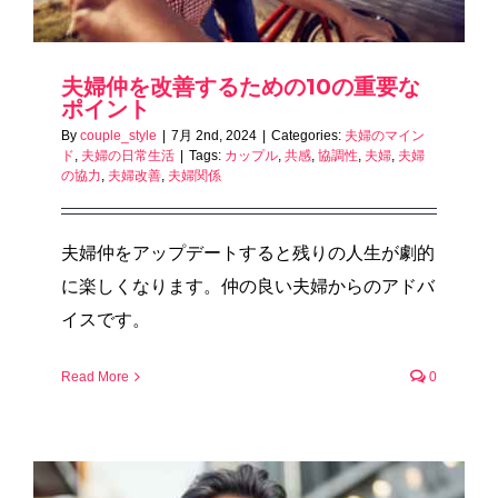
夫婦仲を改善するための10の重要な
ポイント
By
couple_style
|
7月 2nd, 2024
|
Categories:
夫婦のマイン
ド
,
夫婦の日常生活
|
Tags:
カップル
,
共感
,
協調性
,
夫婦
,
夫婦
の協力
,
夫婦改善
,
夫婦関係
夫婦仲をアップデートすると残りの人生が劇的
に楽しくなります。仲の良い夫婦からのアドバ
イスです。
Read More
0