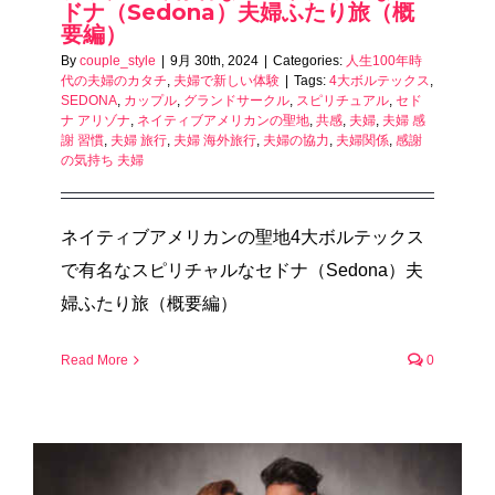
ドナ（Sedona）夫婦ふたり旅（概
要編）
By
couple_style
|
9月 30th, 2024
|
Categories:
人生100年時
代の夫婦のカタチ
,
夫婦で新しい体験
|
Tags:
4大ボルテックス
,
SEDONA
,
カップル
,
グランドサークル
,
スピリチュアル
,
セド
ナ アリゾナ
,
ネイティブアメリカンの聖地
,
共感
,
夫婦
,
夫婦 感
謝 習慣
,
夫婦 旅行
,
夫婦 海外旅行
,
夫婦の協力
,
夫婦関係
,
感謝
の気持ち 夫婦
ネイティブアメリカンの聖地4大ボルテックス
で有名なスピリチャルなセドナ（Sedona）夫
婦ふたり旅（概要編）
Read More
0