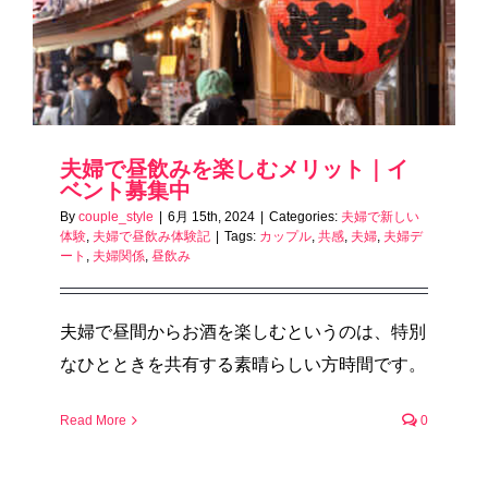
夫婦で昼飲みを楽しむメリット｜イ
ベント募集中
By
couple_style
|
6月 15th, 2024
|
Categories:
夫婦で新しい
体験
,
夫婦で昼飲み体験記
|
Tags:
カップル
,
共感
,
夫婦
,
夫婦デ
ート
,
夫婦関係
,
昼飲み
夫婦で昼間からお酒を楽しむというのは、特別
なひとときを共有する素晴らしい方時間です。
Read More
0