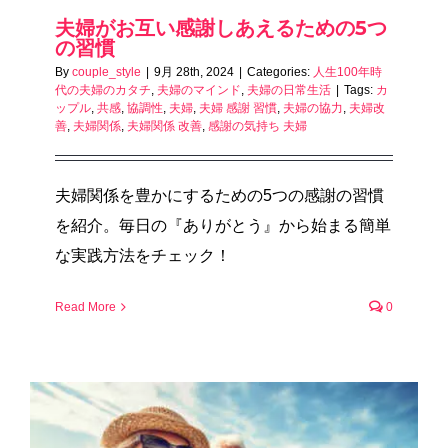
夫婦がお互い感謝しあえるための5つ
の習慣
By
couple_style
|
9月 28th, 2024
|
Categories:
人生100年時
代の夫婦のカタチ
,
夫婦のマインド
,
夫婦の日常生活
|
Tags:
カ
ップル
,
共感
,
協調性
,
夫婦
,
夫婦 感謝 習慣
,
夫婦の協力
,
夫婦改
善
,
夫婦関係
,
夫婦関係 改善
,
感謝の気持ち 夫婦
夫婦関係を豊かにするための5つの感謝の習慣
を紹介。毎日の『ありがとう』から始まる簡単
な実践方法をチェック！
Read More
0