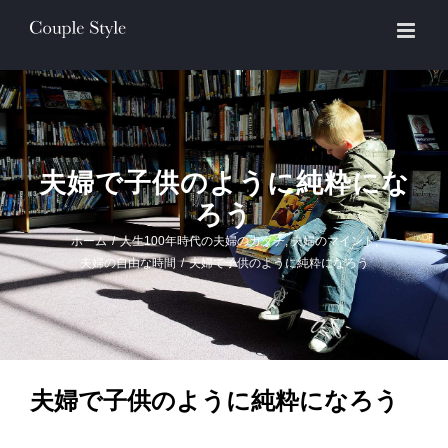
Skip
to
content
夫婦で子供のように純粋にな
ろう
ホーム
/
人生100年時代の夫婦のカタチ
,
夫婦のマインド
,
夫婦の自由な時間
/
夫婦で子供のように純粋になろう
夫婦で子供のように純粋になろう