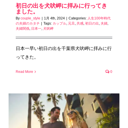
初日の出を犬吠岬に拝みに行ってき
ました。
By
couple_style
|
1月 4th, 2024
|
Categories:
人生100年時代
の夫婦のカタチ
|
Tags:
カップル
,
元旦
,
共感
,
初日の出
,
夫婦
,
夫婦関係
,
日本一
,
犬吠岬
日本一早い初日の出を千葉県犬吠岬に拝みに行
ってきた。
Read More
0