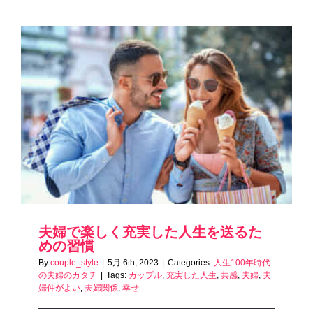
夫婦で楽しく充実した人生を送るた
めの習慣
By
couple_style
|
5月 6th, 2023
|
Categories:
人生100年時代
の夫婦のカタチ
|
Tags:
カップル
,
充実した人生
,
共感
,
夫婦
,
夫
婦仲がよい
,
夫婦関係
,
幸せ