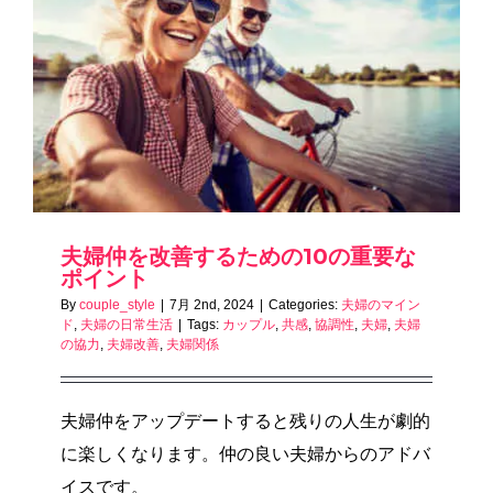
夫婦仲を改善するための10の重要な
ポイント
By
couple_style
|
7月 2nd, 2024
|
Categories:
夫婦のマイン
ド
,
夫婦の日常生活
|
Tags:
カップル
,
共感
,
協調性
,
夫婦
,
夫婦
の協力
,
夫婦改善
,
夫婦関係
夫婦仲をアップデートすると残りの人生が劇的
に楽しくなります。仲の良い夫婦からのアドバ
イスです。