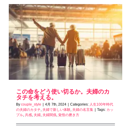
この命をどう使い切るか。夫婦のカ
タチを考える。
By
couple_style
|
4月 7th, 2024
|
Categories:
人生100年時代
の夫婦のカタチ
,
夫婦で新しい体験
,
夫婦の名言集
|
Tags:
カッ
プル
,
共感
,
夫婦
,
夫婦関係
,
覚悟の磨き方