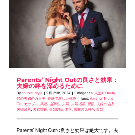
Parents’ Night Outの良さと効果：
夫婦の絆を深めるために
By
couple_style
|
9月 29th, 2024
|
Categories:
人生100年時
代の夫婦のカタチ
,
夫婦で新しい体験
|
Tags:
Parents' Night
Out
,
カップル
,
共感
,
協調性
,
夫婦
,
夫婦 感謝 習慣
,
夫婦の協力
,
夫婦改善
,
夫婦関係
,
夫婦関係 改善
,
感謝の気持ち 夫婦
Parents' Night Outの良さと効果は絶大です。夫