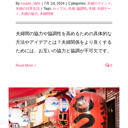
By
couple_style
|
7月 1st, 2024
|
Categories:
夫婦のマインド
,
夫婦の日常生活
|
Tags:
カップル
,
共感
,
協調性
,
夫婦
,
夫婦デー
ト
,
夫婦の協力
,
夫婦関係
夫婦間の協力や協調性を高めるための具体的な
方法やアイデアとは？夫婦関係をより良くする
ためには、お互いの協力と協調が不可欠です。
Read More
0