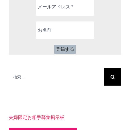
メ
ー
ル
ア
お
ド
名
レ
前
ス
*
検
索
…
夫婦限定お相手募集掲示板