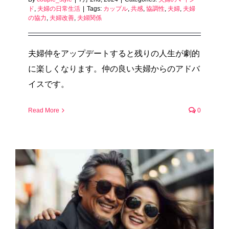
ド
,
夫婦の日常生活
|
Tags:
カップル
,
共感
,
協調性
,
夫婦
,
夫婦
の協力
,
夫婦改善
,
夫婦関係
夫婦仲をアップデートすると残りの人生が劇的
に楽しくなります。仲の良い夫婦からのアドバ
イスです。
Read More
0