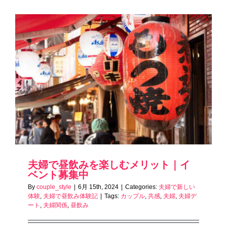
夫婦で昼飲みを楽しむメリット｜イ
ベント募集中
By
couple_style
|
6月 15th, 2024
|
Categories:
夫婦で新しい
体験
,
夫婦で昼飲み体験記
|
Tags:
カップル
,
共感
,
夫婦
,
夫婦デ
ート
,
夫婦関係
,
昼飲み