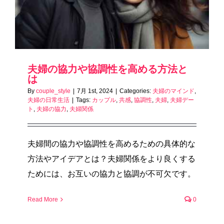
夫婦の協力や協調性を高める方法と
は
By
couple_style
|
7月 1st, 2024
|
Categories:
夫婦のマインド
,
夫婦の日常生活
|
Tags:
カップル
,
共感
,
協調性
,
夫婦
,
夫婦デー
ト
,
夫婦の協力
,
夫婦関係
夫婦間の協力や協調性を高めるための具体的な
方法やアイデアとは？夫婦関係をより良くする
ためには、お互いの協力と協調が不可欠です。
Read More
0