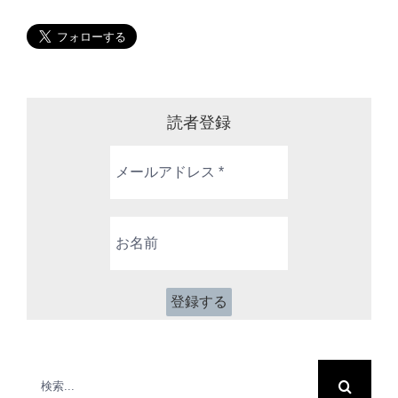
読者登録
メ
ー
ル
ア
お
ド
名
レ
前
ス
*
検