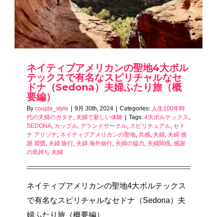
ネイティブアメリカンの聖地4大ボル
テックスで有名なスピリチャルなセ
ドナ（Sedona）夫婦ふたり旅（概
要編）
By
couple_style
|
9月 30th, 2024
|
Categories:
人生100年時
代の夫婦のカタチ
,
夫婦で新しい体験
|
Tags:
4大ボルテックス
,
SEDONA
,
カップル
,
グランドサークル
,
スピリチュアル
,
セド
ナ アリゾナ
,
ネイティブアメリカンの聖地
,
共感
,
夫婦
,
夫婦 感
謝 習慣
,
夫婦 旅行
,
夫婦 海外旅行
,
夫婦の協力
,
夫婦関係
,
感謝
の気持ち 夫婦
ネイティブアメリカンの聖地4大ボルテックス
で有名なスピリチャルなセドナ（Sedona）夫
婦ふたり旅（概要編）