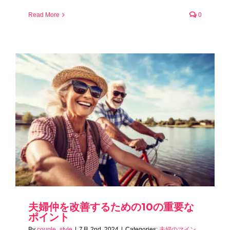
Read More
0
夫婦仲を改善するための10の重要な
ポイント
By
couple_style
|
7月 2nd, 2024
|
Categories:
夫婦のマイン