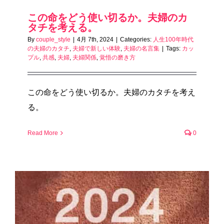
この命をどう使い切るか。夫婦のカ
タチを考える。
By
couple_style
|
4月 7th, 2024
|
Categories:
人生100年時代
の夫婦のカタチ
,
夫婦で新しい体験
,
夫婦の名言集
|
Tags:
カッ
プル
,
共感
,
夫婦
,
夫婦関係
,
覚悟の磨き方
この命をどう使い切るか。夫婦のカタチを考え
る。
Read More
0