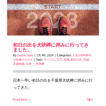
初日の出を犬吠岬に拝みに行ってき
ました。
By
couple_style
|
1月 4th, 2024
|
Categories:
人生100年時代
の夫婦のカタチ
|
Tags:
カップル
,
元旦
,
共感
,
初日の出
,
夫婦
,
夫婦関係
,
日本一
,
犬吠岬
日本一早い初日の出を千葉県犬吠岬に拝みに行
ってきた。
Read More
0