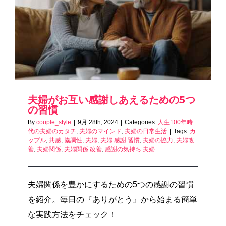
夫婦がお互い感謝しあえるための5つ
の習慣
By
couple_style
|
9月 28th, 2024
|
Categories:
人生100年時
代の夫婦のカタチ
,
夫婦のマインド
,
夫婦の日常生活
|
Tags:
カ
ップル
,
共感
,
協調性
,
夫婦
,
夫婦 感謝 習慣
,
夫婦の協力
,
夫婦改
善
,
夫婦関係
,
夫婦関係 改善
,
感謝の気持ち 夫婦
夫婦関係を豊かにするための5つの感謝の習慣
を紹介。毎日の『ありがとう』から始まる簡単
な実践方法をチェック！