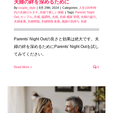
夫婦の絆を深めるために
By
couple_style
|
9月 29th, 2024
|
Categories:
人生100年時
代の夫婦のカタチ
,
夫婦で新しい体験
|
Tags:
Parents' Night
Out
,
カップル
,
共感
,
協調性
,
夫婦
,
夫婦 感謝 習慣
,
夫婦の協力
,
夫婦改善
,
夫婦関係
,
夫婦関係 改善
,
感謝の気持ち 夫婦
Parents' Night Outの良さと効果は絶大です。夫
婦の絆を深めるためにParents' Night Outを試し
てみてください。
Read More
0